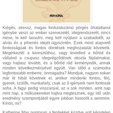
Kiégés, stressz, magas fordulatszámú pörgés óhatatlanul
igénybe veszi az ember szervezetét, idegrendszerét, nincs
mese, le kell lassulni, meg kell nyújtani a szabadidőt, az
alvás és a pihenés idejét úgyszintén. Ezek mind alapvető
fontosságúak és fontos döntések meghozatalát követelik.
Megérkeztél a keresztúthoz, vagy levedled a bőröd és
vállalod a csupasz idegvégződések okozta fájdalmakat,
vagy hajtasz tovább, és a bőröd rád keményedik, annak
minden következményével együtt. Van időd a számodra
legfontosabb emberre, önmagadra? Mondjuk, nagyon sokan
már itt hibát követnek el, amikor mindenki fontos, férj,
gyerek, szülők, munkahely, csak az ő igényeik nem fontosak
soha. A fagyi pedig visszanyal, az a sok minden, amit nap
mint nap, a mókuskereket hajtva megtesznek, egy idő után
eredmény szempontjából egyre jobban hasonlít a semmire.
Kínos, mi?
Katherine May pontosan a fentiekkel küzdve volt kénytelen