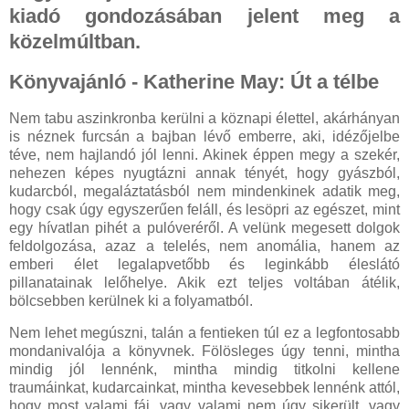
kiadó gondozásában jelent meg a
közelmúltban.
Könyvajánló - Katherine May: Út a télbe
Nem tabu aszinkronba kerülni a köznapi élettel, akárhányan
is néznek furcsán a bajban lévő emberre, aki, idézőjelbe
téve, nem hajlandó jól lenni. Akinek éppen megy a szekér,
nehezen képes nyugtázni annak tényét, hogy gyászból,
kudarcból, megaláztatásból nem mindenkinek adatik meg,
hogy csak úgy egyszerűen feláll, és lesöpri az egészet, mint
egy hívatlan pihét a pulóveréről. A velünk megesett dolgok
feldolgozása, azaz a telelés, nem anomália, hanem az
emberi élet legalapvetőbb és leginkább éleslátó
pillanatainak lelőhelye. Akik ezt teljes voltában átélik,
bölcsebben kerülnek ki a folyamatból.
Nem lehet megúszni, talán a fentieken túl ez a legfontosabb
mondanivalója a könyvnek. Fölösleges úgy tenni, mintha
mindig jól lennénk, mintha mindig titkolni kellene
traumáinkat, kudarcainkat, mintha kevesebbek lennénk attól,
hogy most valami fáj, vagy valami nem úgy sikerült, vagy