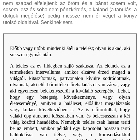
nem szabad elfelejteni: az öröm és a bánat sosem volt,
sosem lesz és soha nem pénzkérdés, a kaland (a tanulás, a
dolgok megélése) pedig messze nem ér véget a könyv
utolsó oldalával. Senkinek sem.
Előbb vagy utóbb mindenki átéli a telelést; olyan is akad, aki
sokszor egymás után.
A telelés az év hidegben zajló szakasza. Az életnek az a
terméketlen intervalluma, amikor elzárva érzed magad a
világtól, kitaszítottnak, partvonalon kívülre sodródottnak,
olyannak, aki elől bármiféle előrehaladás el van zárva, vagy
aki egyenesen belekényszerül a kívülálló szerepébe. Lehet,
hogy egy betegség következménye, vagy olyan
életeseményé, amilyen a haláleset; előállhat megaláztatás
vagy kudarc következtében is. Az is előfordulhat, hogy
valaki épp átmeneti időszakban van, és belecsusszan a két
világ közötti hasadékba. Némelyik telelés csak lassan teríti
be az embert, amikor például egy kapcsolat hosszan tartó
haldoklásra van ítélve, vagy a korosodásukkal