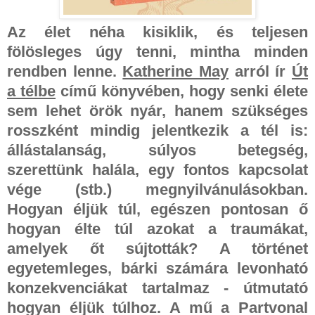
Az élet néha kisiklik, és teljesen
fölösleges úgy tenni, mintha minden
rendben lenne.
Katherine May
arról ír
Út
a télbe
című könyvében, hogy senki élete
sem lehet örök nyár, hanem szükséges
rosszként mindig jelentkezik a tél is:
állástalanság, súlyos betegség,
szerettünk halála, egy fontos kapcsolat
vége (stb.) megnyilvánulásokban.
Hogyan éljük túl, egészen pontosan ő
hogyan élte túl azokat a traumákat,
amelyek őt sújtották? A történet
egyetemleges, bárki számára levonható
konzekvenciákat tartalmaz - útmutató
hogyan éljük túlhoz. A mű a Partvonal