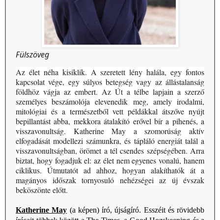
Fülszöveg
Az élet néha kisiklik. A szeretett lény halála, egy fontos
kapcsolat vége, egy súlyos betegség vagy az állástalanság
földhöz vágja az embert. Az Út a télbe lapjain a szerző
személyes beszámolója elevenedik meg, amely irodalmi,
mitológiai és a természetből vett példákkal átszőve nyújt
bepillantást abba, mekkora átalakító erővel bír a pihenés, a
visszavonultság. Katherine May a szomorúság aktív
elfogadását modellezi számunkra, és tápláló energiát talál a
visszavonultságban, örömet a tél csendes szépségében. Arra
biztat, hogy fogadjuk el: az élet nem egyenes vonalú, hanem
ciklikus. Útmutatót ad ahhoz, hogyan alakíthatók át a
magányos időszak tornyosuló nehézségei az új évszak
beköszönte előtt.
Katherine May
(a képen) író, újságíró. Esszéit és rövidebb