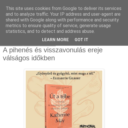
This site uses cookies from Google to deliver its services
and to analyze traffic. Your IP address and user-agent are
shared with Google along with performance and security
metrics to ensure quality of service, generate usage
statistics, and to detect and address abuse.
▼
LEARN MORE
GOT IT
2022. május 24., kedd
A pihenés és visszavonulás ereje
válságos időkben