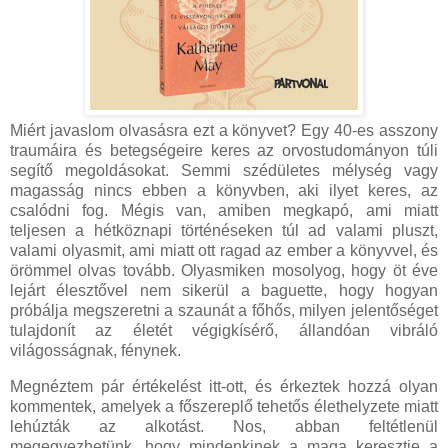
Miért javaslom olvasásra ezt a könyvet? Egy 40-es asszony
traumáira és betegségeire keres az orvostudományon túli
segítő megoldásokat. Semmi szédületes mélység vagy
magasság nincs ebben a könyvben, aki ilyet keres, az
csalódni fog. Mégis van, amiben megkapó, ami miatt
teljesen a hétköznapi történéseken túl ad valami pluszt,
valami olyasmit, ami miatt ott ragad az ember a könyvvel, és
örömmel olvas tovább. Olyasmiken mosolyog, hogy öt éve
lejárt élesztővel nem sikerül a baguette, hogy hogyan
próbálja megszeretni a szaunát a főhős, milyen jelentőséget
tulajdonít az életét végigkísérő, állandóan vibráló
világosságnak, fénynek.
Megnéztem pár értékelést itt-ott, és érkeztek hozzá olyan
kommentek, amelyek a főszereplő tehetős élethelyzete miatt
lehúzták az alkotást. Nos, abban feltétlenül
megegyezhetünk, hogy mindenkinek a maga keresztje a