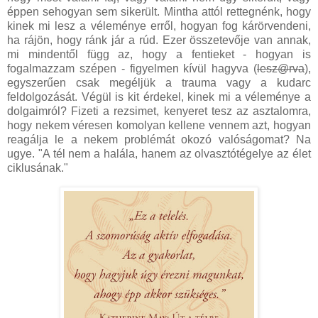
éppen sehogyan sem sikerült. Mintha attól rettegnénk, hogy
kinek mi lesz a véleménye erről, hogyan fog kárörvendeni,
ha rájön, hogy ránk jár a rúd. Ezer összetevője van annak,
mi mindentől függ az, hogy a fentieket - hogyan is
fogalmazzam szépen - figyelmen kívül hagyva (
lesz@rva
),
egyszerűen csak megéljük a trauma vagy a kudarc
feldolgozását. Végül is kit érdekel, kinek mi a véleménye a
dolgaimról? Fizeti a rezsimet, kenyeret tesz az asztalomra,
hogy nekem véresen komolyan kellene vennem azt, hogyan
reagálja le a nekem problémát okozó valóságomat? Na
ugye. "A tél nem a halála, hanem az olvasztótégelye az élet
ciklusának."