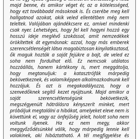
majd benne, és amikor véget ér, az a kötelességed,
hogy ezt továbbadd másoknak is. És cserébe meg kell
hallgatnod azokat, akik veled ellentétben még nem
teleltek. Valójában ajándékcsere ez, amivel mindenki
csak nyer. Lehetséges, hogy fel kell hagyni hozzá egy
hosszú ideje meglévő szokással, amit nemzedékek
örökítettek át egymásnak: azzal, hogy más emberek
szerencsétlenségét látva magabiztosan kinyilatkoztasd,
ők maguk hozták a saját fejükre a bajt, de veled ez
soha nem fordulhat elő. Ez nemcsak utálatos
hozzáállás, hanem kártékony is, mert meggátolja,
hogy megtanuljuk: a katasztrófák márpedig
bekövetkeznek, és valamiképpen alkalmazkodnunk kell
hozzájuk. És azt is megakadályozza, hogy a
szenvedőknek segítő kezet nyújtsunk. Majd amikor a
saját szerencsétlenségünk bekövetkezik,
megszégyenült hátrálásra kényszerít minket, mert
próbáljuk megtalálni a hibákat, amelyeket eleve nem is
követtünk el, vagy az önfejűség jeleit, holott soha nem
voltunk ilyenek. Ha ez nem megy, akkor
meggyőződésünkké válik, hogy márpedig lennie kell
valakinek, aki hibáztatható. A tél megfigyelése és