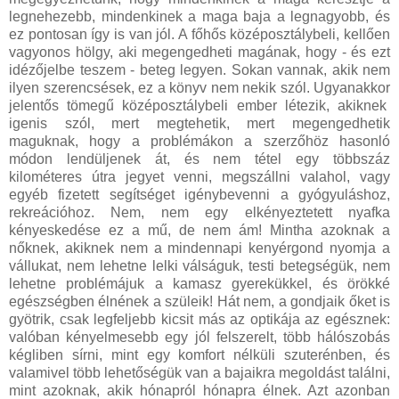
legnehezebb, mindenkinek a maga baja a legnagyobb, és
ez pontosan így is van jól. A főhős középosztálybeli, kellően
vagyonos hölgy, aki megengedheti magának, hogy - és ezt
idézőjelbe teszem - beteg legyen. Sokan vannak, akik nem
ilyen szerencsések, ez a könyv nem nekik szól. Ugyanakkor
jelentős tömegű középosztálybeli ember létezik, akiknek
igenis szól, mert megtehetik, mert megengedhetik
maguknak, hogy a problémákon a szerzőhöz hasonló
módon lendüljenek át, és nem tétel egy többszáz
kilométeres útra jegyet venni, megszállni valahol, vagy
egyéb fizetett segítséget igénybevenni a gyógyuláshoz,
rekreációhoz. Nem, nem egy elkényeztetett nyafka
kényeskedése ez a mű, de nem ám! Mintha azoknak a
nőknek, akiknek nem a mindennapi kenyérgond nyomja a
vállukat, nem lehetne lelki válságuk, testi betegségük, nem
lehetne problémájuk a kamasz gyerekükkel, és örökké
egészségben élnének a szüleik! Hát nem, a gondjaik őket is
gyötrik, csak legfeljebb kicsit más az optikája az egésznek:
valóban kényelmesebb egy jól felszerelt, több hálószobás
kégliben sírni, mint egy komfort nélküli szuterénben, és
valamivel több lehetőségük van a bajaikra megoldást találni,
mint azoknak, akik hónapról hónapra élnek. Azt azonban