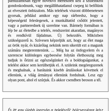
párhuzamosan egyre növekvő mértékben kell a szüleinkről
gondoskodnunk, vagy megállíthatatlanul csepeg ki belőlünk
az elvesztett önbizalom. Más telelések viszont döbbenetesen
gyorsak, például amikor egy nap ráébredsz, hogy a
képességeid feleslegesek, a munkáltatód csődöt jelentett,
vagy a partnerednek új szerelme van. Bármely formában is
lép be az életedbe a telelés, rendszerint akaratlan, magányos
és rendkívül fájdalmas. Új bekezdés. Miközben
szükségszerű is. Szívesen képzeljük azt, hogy az élet maga
az örök nyár, és kizárólag nekünk nem sikerült ezt a magunk
számára megteremtenünk. ... Még ha az önfegyelem és a
szerencse különleges egybeesése folytán élethosszig meg
tudjuk is őrizni az egészségünket és a boldogságunkat, a
telelést akkor sem kerülhetjük el. A szüleink megöregszenek
és meghalnak, a barátaink kisebb árulásokat követnek el
ellenünk, a világ ármányai ellenünk fordulnak. Lesz egy
olyan pont, ahol el szúrjuk. És akkor csendben beoson a tél.
És itt egy újabb igazság a telelésről: bölcsességre lelsz