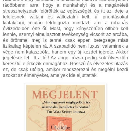
rádöbbenni arra, hogy a munkahelyi és a magánéleti
stresszhelyzetek felőrölték az egészségét, és itt az ideje a
telelésnek, váltani és változtatni kell, új prioritásokat
kialakítani, miután feldolgozta mindazt, ami a rohanás
évtizedeiben érte őt. Most, hogy kényszerűen otthon kell
lennie, ezernyi elmulasztott tevékenység vicsorít az arcába,
és örömmel meg is tenné, csak éppen betegsége miatt
fizikailag képtelen rá. A szabadidő nem luxus, valaminek a
vége nem katasztrófa, hanem egy új kezdet ígérete. Akkor
jegelésre fel, itt a tél! Az angol rózsa pedig sok útvesztőn
keresztül elérkezik önmagához. Hosszú és élvezetes utazás
ez, de csak utólag, amikor rendszerezni és megélni kezdi
azokat az élményeket, amelyek ide eljuttatták.