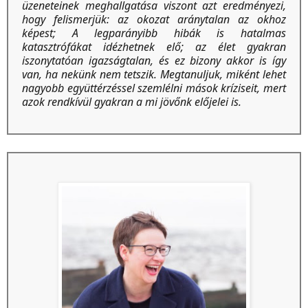
üzeneteinek meghallgatása viszont azt eredményezi,
hogy felismerjük: az okozat aránytalan az okhoz
képest; A legparányibb hibák is hatalmas
katasztrófákat idézhetnek elő; az élet gyakran
iszonytatóan igazságtalan, és ez bizony akkor is így
van, ha nekünk nem tetszik. Megtanuljuk, miként lehet
nagyobb együttérzéssel szemlélni mások kríziseit, mert
azok rendkívül gyakran a mi jövőnk előjelei is.