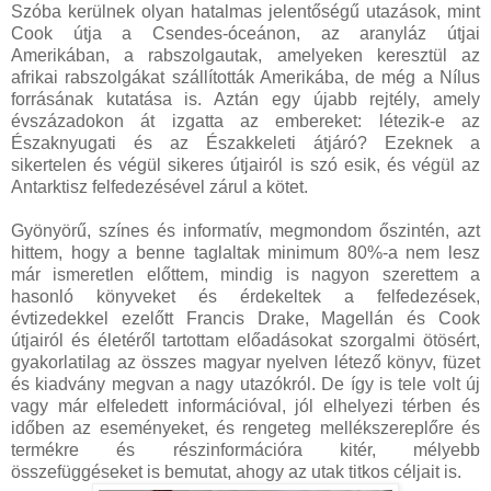
Szóba kerülnek olyan hatalmas jelentőségű utazások, mint
Cook útja a Csendes-óceánon, az aranyláz útjai
Amerikában, a rabszolgautak, amelyeken keresztül az
afrikai rabszolgákat szállították Amerikába, de még a Nílus
forrásának kutatása is. Aztán egy újabb rejtély, amely
évszázadokon át izgatta az embereket: létezik-e az
Északnyugati és az Északkeleti átjáró? Ezeknek a
sikertelen és végül sikeres útjairól is szó esik, és végül az
Antarktisz felfedezésével zárul a kötet.
Gyönyörű, színes és informatív, megmondom őszintén, azt
hittem, hogy a benne taglaltak minimum 80%-a nem lesz
már ismeretlen előttem, mindig is nagyon szerettem a
hasonló könyveket és érdekeltek a felfedezések,
évtizedekkel ezelőtt Francis Drake, Magellán és Cook
útjairól és életéről tartottam előadásokat szorgalmi ötösért,
gyakorlatilag az összes magyar nyelven létező könyv, füzet
és kiadvány megvan a nagy utazókról. De így is tele volt új
vagy már elfeledett információval, jól elhelyezi térben és
időben az eseményeket, és rengeteg mellékszereplőre és
termékre és részinformációra kitér, mélyebb
összefüggéseket is bemutat, ahogy az utak titkos céljait is.