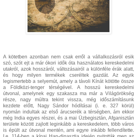
A kötetben azonban nem csak erről a vállalkozásról esik
szó, szót ejt a már ókori idők óta használatos kereskedelmi
utakról, azok hosszáról, változásairól a különféle érák alatt,
és hogy milyen termékek cseréltek gazdát. Az egyik
legismertebb a selyemút, amely a távoli Kínát kötötte össze
a Földközi-tenger térségével. A hosszú kereskedelmi
útvonal, amelynek egy szakasza ma már a Világörökség
része, nagy múltra tekint vissza, még időszámításunk
kezdete előtt, Nagy Sándor hódításai (i. e. 327 körül)
nyomán indultak az első árucserék a térségben, ám ekkor
még India egyes részei, és a mai Üzbegisztán, Afganisztán
területe között zajlott leginkább a kereskedelem, több város
is épült az útvonal mentén, ami egyre inkább fellendítette.
I.e. 114-ben a kínai Han-dinasztia idején nyitották meg az