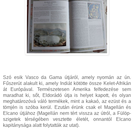
Szó esik Vasco da Gama útjáról, amely nyomán az ún.
Fűszerút alakult ki, amely Indiát kötötte össze Kelet-Afrikán
át Európával. Természetesen Amerika felfedezése sem
maradhat ki, sőt, Eldorádó útja is helyet kapott, és olyan
meghatározóvá váló termékek, mint a kakaó, az ezüst és a
tömjén is szóba kerül. Ezután érünk csak el Magellán és
Elcano útjához (Magellán nem tért vissza az útról, a Fülöp-
szigetek térségében vesztette életét, onnantól Elcano
kapitánysága alatt folytatták az utat).