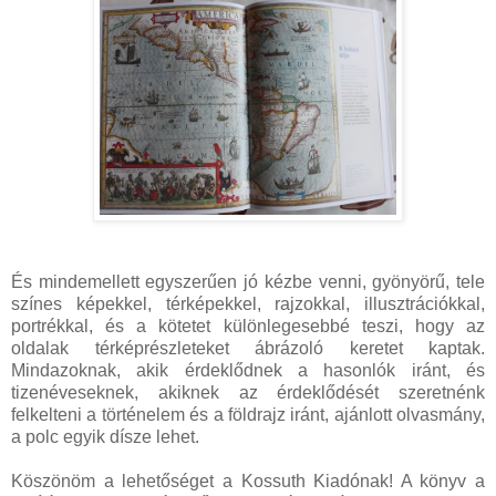
És mindemellett egyszerűen jó kézbe venni, gyönyörű, tele
színes képekkel, térképekkel, rajzokkal, illusztrációkkal,
portrékkal, és a kötetet különlegesebbé teszi, hogy az
oldalak térképrészleteket ábrázoló keretet kaptak.
Mindazoknak, akik érdeklődnek a hasonlók iránt, és
tizenéveseknek, akiknek az érdeklődését szeretnénk
felkelteni a történelem és a földrajz iránt, ajánlott olvasmány,
a polc egyik dísze lehet.
Köszönöm a lehetőséget a Kossuth Kiadónak! A könyv a