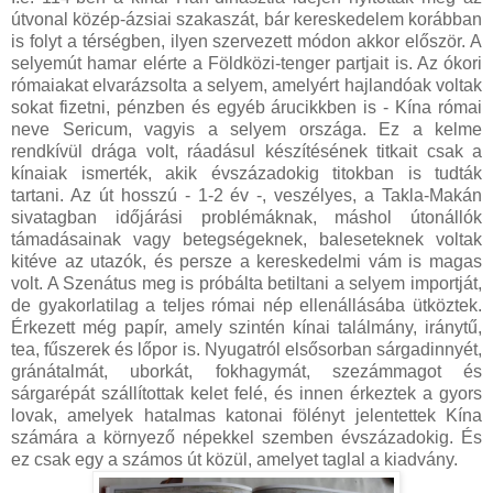
útvonal közép-ázsiai szakaszát, bár kereskedelem korábban
is folyt a térségben, ilyen szervezett módon akkor először. A
selyemút hamar elérte a Földközi-tenger partjait is. Az ókori
rómaiakat elvarázsolta a selyem, amelyért hajlandóak voltak
sokat fizetni, pénzben és egyéb árucikkben is - Kína római
neve Sericum, vagyis a selyem országa. Ez a kelme
rendkívül drága volt, ráadásul készítésének titkait csak a
kínaiak ismerték, akik évszázadokig titokban is tudták
tartani. Az út hosszú - 1-2 év -, veszélyes, a Takla-Makán
sivatagban időjárási problémáknak, máshol útonállók
támadásainak vagy betegségeknek, baleseteknek voltak
kitéve az utazók, és persze a kereskedelmi vám is magas
volt. A Szenátus meg is próbálta betiltani a selyem importját,
de gyakorlatilag a teljes római nép ellenállásába ütköztek.
Érkezett még papír, amely szintén kínai találmány, iránytű,
tea, fűszerek és lőpor is. Nyugatról elsősorban sárgadinnyét,
gránátalmát, uborkát, fokhagymát, szezámmagot és
sárgarépát szállítottak kelet felé, és innen érkeztek a gyors
lovak, amelyek hatalmas katonai fölényt jelentettek Kína
számára a környező népekkel szemben évszázadokig. És
ez csak egy a számos út közül, amelyet taglal a kiadvány.