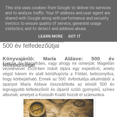
This site uses cookies from Google to deliver its services
and to analyze traffic. Your IP address and user-agent are
shared with Google along with performance and security
metrics to ensure quality of service, generate usage
statistics, and to detect and address abuse.
▼
LEARN MORE
GOT IT
2021. szeptember 27., hétfő
500 év felfedezőútjai
Könyvajánló: María Aldave: 500 év
Fernão de Magalhães, vagy ahogy mi ismerjük: Magellán
felfedezőútjai
vezetésével 1519-ben indult útjára egy expedíció, amely
végül három év alatt körülhajózta a Földet, bebizonyítva,
hogy körbejárható. Ennek az 500. évfordulója alkalmából a
spanyol María Aldave összeállította az elmúlt 500 év
legnagyobb felfedezőiról és útjairól szóló gyönyörű, színes
albumát, amelyet a Kossuth Kiadó hozott el számunkra.