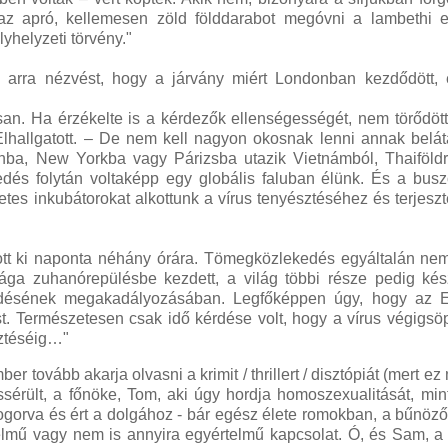
 az apró, kellemesen zöld földdarabot megóvni a lambethi 
helyzeti törvény."
al arra nézvést, hogy a járvány miért Londonban kezdődött,
n. Ha érzékelte is a kérdezők ellenségességét, nem törődött
lhallgatott. – De nem kell nagyon okosnak lenni annak belá
nba, New Yorkba vagy Párizsba utazik Vietnámból, Thaiföldr
dés folytán voltaképp egy globális faluban élünk. És a bus
tes inkubátorokat alkottunk a vírus tenyésztéséhez és terjesz
ott ki naponta néhány órára. Tömegközlekedés egyáltalán nem
sága zuhanórepülésbe kezdett, a világ többi része pedig kés
jedésének megakadályozásában. Legfőképpen úgy, hogy az E
st. Természetesen csak idő kérdése volt, hogy a vírus végigsö
sztéséig…"
 tovább akarja olvasni a krimit / thrillert / disztópiát (mert ez 
ssérült, a főnöke, Tom, aki úgy hordja homoszexualitását, mi
ogorva és ért a dolgához - bár egész élete romokban, a bűnöző
rtelmű vagy nem is annyira egyértelmű kapcsolat. Ó, és Sam, a