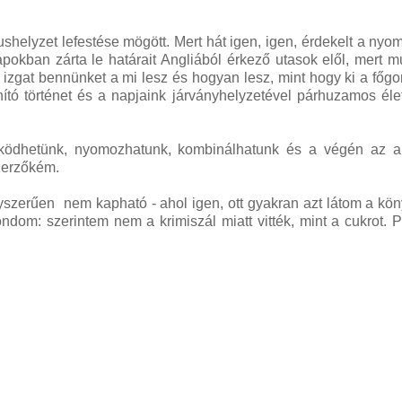
rushelyzet lefestése mögött. Mert hát igen, igen, érdekelt a nyo
okban zárta le határait Angliából érkező utasok elől, mert m
 izgat bennünket a mi lesz és hogyan lesz, mint hogy ki a főg
nító történet és a napjaink járványhelyzetével párhuzamos éle
ülködhetünk, nyomozhatunk, kombinálhatunk és a végén az a
szerzőkém.
zerűen nem kapható - ahol igen, ott gyakran azt látom a köny
m: szerintem nem a krimiszál miatt vitték, mint a cukrot. 