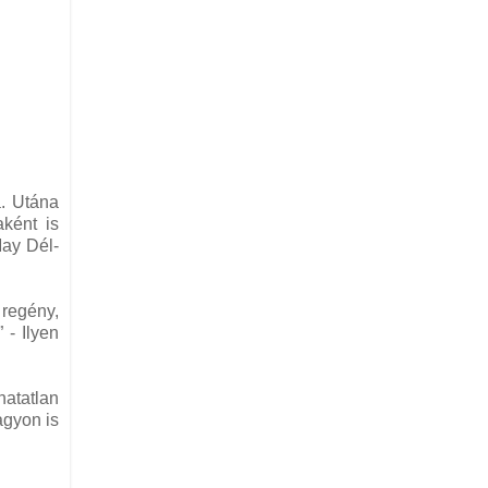
. Utána
aként is
May Dél-
 regény,
 - Ilyen
hatatlan
agyon is