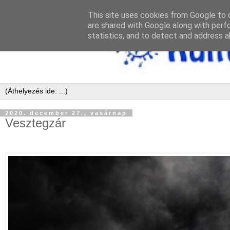
This site uses cookies from Google to d
are shared with Google along with perf
statistics, and to detect and address a
2020. december 27., vasárnap
Vesztegzár