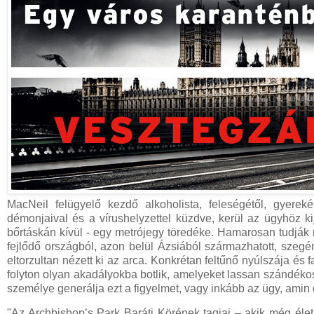
MacNeil felügyelő kezdő alkoholista, feleségétől, gyere
démonjaival és a vírushelyzettel küzdve, kerül az ügyhöz ki
bőrtáskán kívül - egy metrójegy töredéke. Hamarosan tudják m
fejlődő országból, azon belül Ázsiából származhatott, szegén
eltorzultan nézett ki az arca. Konkrétan feltűnő nyúlszája és
folyton olyan akadályokba botlik, amelyeket lassan szándékos
személye generálja ezt a figyelmet, vagy inkább az ügy, amin
"Az Archbishop’s Park Baráti Körének tagjai – akik még életb