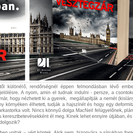
kétől különélő, rendőrségnél éppen felmondásban lévő ember
jelölésre. A nyom, amin el tudnak indulni - persze, a csonto
ár, hogy nézhetett ki a gyerek, megállapítják a nemét (kislán
y környéken élhetett, tudják a hajszínét és hogy egy deformit
 farkastorka volt. Nincs könnyű dolga MacNeil felügyelőnek, plá
 keresztbetevésekként él meg. Kinek lehet ennyire útjában, és
 dolgozik?
en voltak – vért köptek. Akik nem, bizonyára a sírjukban forg