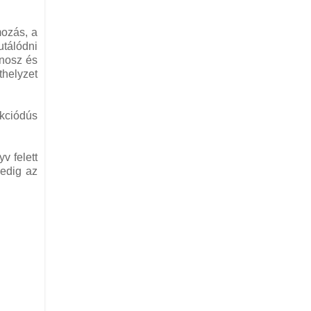
mozás, a
utálódni
onosz és
thelyzet
kciódús
v felett
Pedig az