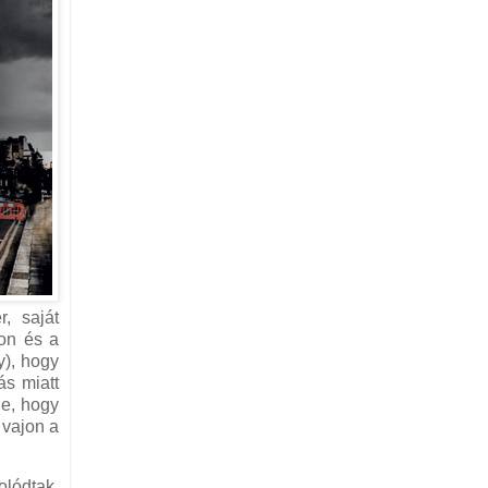
, saját
kon és a
y), hogy
ás miatt
ne, hogy
 vajon a
olódtak.