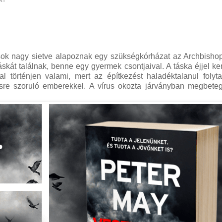
sok nagy sietve alapoznak egy szükségkórházat az Archbisho
áskát találnak, benne egy gyermek csontjaival. A táska éjjel ker
 történjen valami, mert az építkezést haladéktalanul folytat
ésre szoruló emberekkel. A vírus okozta járványban megbete
tása 80%