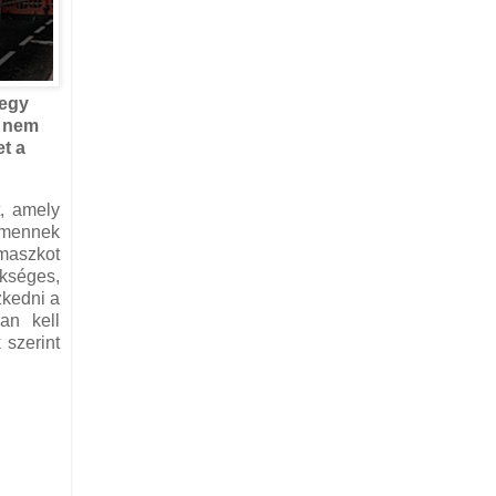
 egy
, nem
et a
t, amely
m mennek
 maszkot
ükséges,
zkedni a
an kell
 szerint