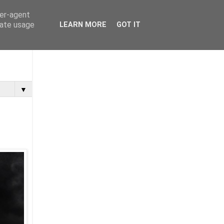
ser-agent
rate usage
LEARN MORE
GOT IT
▼