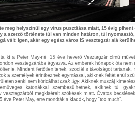
 meg helyszínül egy vírus pusztítása miatt, 15 évig pihent
y a szerző története túl van minden határon, túl nyomasztó
gá vált: igen, akár egy egész város IS vesztegzár alá kerülh
 adta ki a Peter May-nél 15 éve heverő Vesztegzár című műve
 és London vesztegzárába ágyazva. Az emberek hónapok óta ne
tenie. Mindent fertőtlenítenek, szociális távolságot tartanak,
azok a személyek érintkeznek egymással, akiknek feltétlenül sz
erületen senki sem kóricálhat
csak úgy
. Akiknek muszáj kimerés
zemüveges katonákkal szembesülhetnek, akiknek túl gyakr
y vesztegzárból megkísérelt szökések miatt. Óvatos becslések
írt 15 éve Peter May, erre mondták a kiadók, hogy "too much".