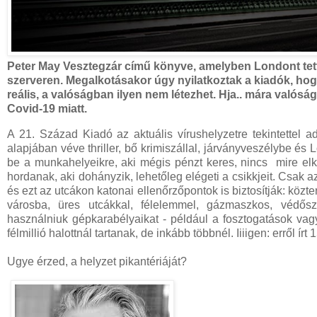
Peter May Vesztegzár című könyve, amelyben Londont tette
szerveren. Megalkotásakor úgy nyilatkoztak a kiadók, hog
reális, a valóságban ilyen nem létezhet. Hja.. mára valóság
Covid-19 miatt.
A 21. Század Kiadó az aktuális vírushelyzetre tekintettel
alapjában véve thriller, bő krimiszállal, járványveszélybe
be a munkahelyeikre, aki mégis pénzt keres, nincs mire elköl
hordanak, aki dohányzik, lehetőleg elégeti a csikkjeit. Csak 
és ezt az utcákon katonai ellenőrzőpontok is biztosítják: közt
városba, üres utcákkal, félelemmel, gázmaszkos, védős
használniuk gépkarabélyaikat - például a fosztogatások vag
félmillió halottnál tartanak, de inkább többnél. Iiiigen: erről 
Ugye érzed, a helyzet pikantériáját?