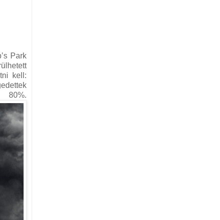
p’s Park
ülhetett
ni kell:
gedettek
.