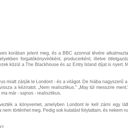
ves korában jelent meg, és a BBC azonnal tévére alkalmazta
lyekben forgatókönyvíróként, producerként, illetve ötletgazd
 ezek közül a The Blackhouse és az Entry Island díjat is nyert. 
írus miatt zárják le Londont - és a világot. De hiába nagyszerű a
issza a kéziratot. „Nem realisztikus.” „May túl messzire ment.”
ma már - sajnos - realisztikus.
vezték a könyvemet, amelyben Londont le kell zárni egy lát
oha nem történhet meg. Pedig sok kutatást folytattam, és nekem n
t?