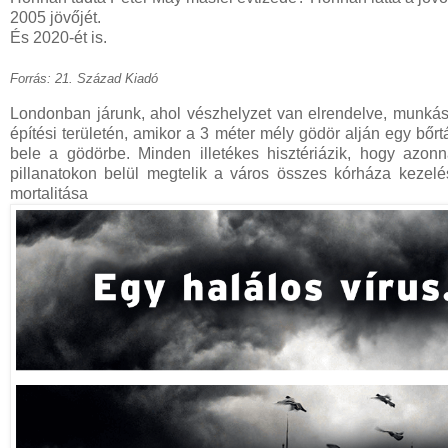
2005 jövőjét.
És 2020-ét is.
Forrás: 21. Század Kiadó
Londonban járunk, ahol vészhelyzet van elrendelve, munká
építési területén, amikor a 3 méter mély gödör alján egy bőrt
bele a gödörbe. Minden illetékes hisztériázik, hogy azonnal
pillanatokon belül megtelik a város összes kórháza kezel
mortali