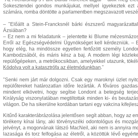
Sokesztendei gondos munkájukat, mellyel igyekeztek ezt
számára, romba döntötte a parlamentben megszavazott veszély
– "Előállt a Stein-Francksnél bárki észszerű magyarázatt
Ázsiában?
– Ez nem a mi feladatunk – jelentette ki Blume mézesmázosa
Erről az Egészségvédelmi Ügynökséget kell kérdezniük. – E
hogy elég, ha mindössze egyetlen fertőzött személy Londo
Kambodzsából, és máris kész a baj. A modern légi közleke
repülőgépeken, a metrókocsikban, amelyekkel utazunk, tökéle
Kódolva volt a katasztrófa az életmódunkban
."
"Senki nem járt már dolgozni. Csak egy maroknyi üzlet nyit
repülőtereket határozatlan időre lezárták. A főváros gazda
mindent elkövetni, hogy segítse Londont a betegség ter
Királyság viszonylatában megtiltottak minden ki- és beutazá
világon. De ha sikerülne kordában tartani egy vakcina kifejle
Kitűnő karakterábrázolása jelentősen segít abban, hogy az ember
törékeny kínai lány, aki törvényszéki odontológus és mozgá
jelvényt, a mogorvának látszó MacNeil, aki nem is annyira m
lazasága és torz felfogása az életről, a közöttük lévő egyé