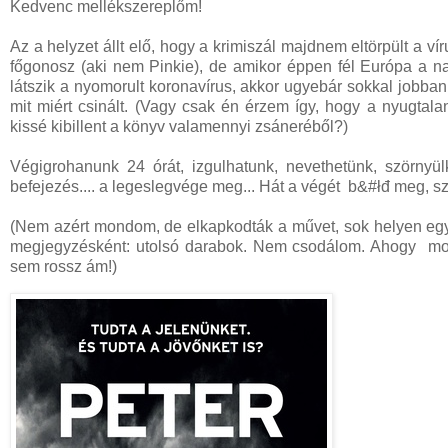
Kedvenc mellékszereplőm!
Az a helyzet állt elő, hogy a krimiszál majdnem eltörpült a ví
főgonosz (aki nem Pinkie), de amikor éppen fél Európa a nap
látszik a nyomorult koronavírus, akkor ugyebár sokkal jobban
mit miért csinált. (Vagy csak én érzem így, hogy a nyugtala
kissé kibillent a könyv valamennyi zsáneréből?)
Végigrohanunk 24 órát, izgulhatunk, nevethetünk, szörny
befejezés.... a legeslegvége meg... Hát a végét b&#łđ meg, 
(Nem azért mondom, de elkapkodták a művet, sok helyen egys
megjegyzésként: utolsó darabok. Nem csodálom. Ahogy mondo
sem rossz ám!)