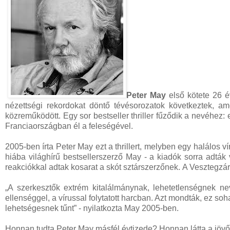
Peter May
első kötete 26 é
nézettségi rekordokat döntő tévésorozatok következtek, ame
közreműködött. Egy sor bestseller thriller fűződik a nevéhez:
Franciaországban él a feleségével.
2005-ben írta Peter May ezt a thrillert, melyben egy halálos v
hiába világhírű bestsellerszerző May - a kiadók sorra adták v
reakciókkal adtak kosarat a skót sztárszerzőnek. A Vesztegzár 
„A szerkesztők extrém kitalálmánynak, lehetetlenségnek ne
ellenséggel, a vírussal folytatott harcban. Azt mondták, ez s
lehetségesnek tűnt” - nyilatkozta May 2005-ben.
Honnan tudta Peter May másfél évtizede? Honnan látta a jövő