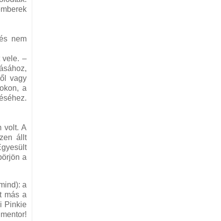
emberek
 és nem
 vele. –
tásához,
ől vagy
zokon, a
téséhez.
 volt. A
zen állt
gyesült
pörjön a
mind): a
nt más a
i Pinkie
 mentor!