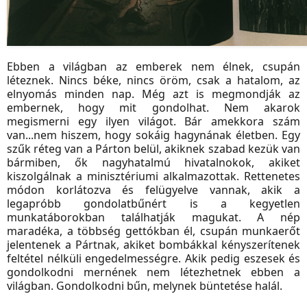
Ebben a világban az emberek nem élnek, csupán
léteznek. Nincs béke, nincs öröm, csak a hatalom, az
elnyomás minden nap. Még azt is megmondják az
embernek, hogy mit gondolhat. Nem akarok
megismerni egy ilyen világot. Bár amekkora szám
van...nem hiszem, hogy sokáig hagynának életben. Egy
szűk réteg van a Párton belül, akiknek szabad kezük van
bármiben, ők nagyhatalmú hivatalnokok, akiket
kiszolgálnak a minisztériumi alkalmazottak. Rettenetes
módon korlátozva és felügyelve vannak, akik a
legapróbb gondolatbűnért is a kegyetlen
munkatáborokban találhatják magukat. A nép
maradéka, a többség gettókban él, csupán munkaerőt
jelentenek a Pártnak, akiket bombákkal kényszerítenek
feltétel nélküli engedelmességre. Akik pedig eszesek és
gondolkodni mernének nem létezhetnek ebben a
világban. Gondolkodni bűn, melynek büntetése halál.