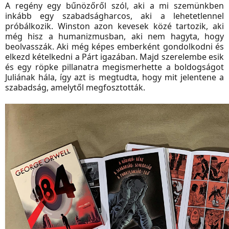
A regény egy bűnözőről szól, aki a mi szemünkben
inkább egy szabadságharcos, aki a lehetetlennel
próbálkozik. Winston azon kevesek közé tartozik, aki
még hisz a humanizmusban, aki nem hagyta, hogy
beolvasszák. Aki még képes emberként gondolkodni és
elkezd kételkedni a Párt igazában. Majd szerelembe esik
és egy röpke pillanatra megismerhette a boldogságot
Juliának hála, így azt is megtudta, hogy mit jelentene a
szabadság, amelytől megfosztották.