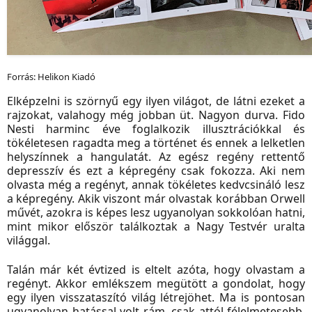
Forrás: Helikon Kiadó
Elképzelni is szörnyű egy ilyen világot, de látni ezeket a
rajzokat, valahogy még jobban üt. Nagyon durva. Fido
Nesti harminc éve foglalkozik illusztrációkkal és
tökéletesen ragadta meg a történet és ennek a lelketlen
helyszínnek a hangulatát. Az egész regény rettentő
depresszív és ezt a képregény csak fokozza. Aki nem
olvasta még a regényt, annak tökéletes kedvcsináló lesz
a képregény. Akik viszont már olvastak korábban Orwell
művét, azokra is képes lesz ugyanolyan sokkolóan hatni,
mint mikor először találkoztak a Nagy Testvér uralta
világgal.
Talán már két évtized is eltelt azóta, hogy olvastam a
regényt. Akkor emlékszem megütött a gondolat, hogy
egy ilyen visszataszító világ létrejöhet. Ma is pontosan
ugyanolyan hatással volt rám, csak attól félelmetesebb,