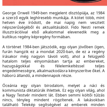
George Orwell 1949-ben megjelent disztópiája, az 1984
a szerző egyik leghíresebb munkája. A kötet több, mint
hetven éve íródott, de mai napig nem vesztett
népszerűségéből és aktualitásából. Fido Nesti remek
illusztrációival első alkalommal elevenedik meg a
kultikus regény képregény formában.
A történet 1984-ben játszódik, egy olyan jövőben (igen,
furán hangzik ez a mondat 2020-ban, de ez a regény
írásakor még nagyon távoli volt), ahol a felügyelő
hatalom teljes elnyomásban tartja az embereket,
hazugságokkal és félelemkeltéssel teljes
engedelmességre, alkalmazkodásra kényszerítve őket. A
háború állandó, a mindennapok része.
Óceánia egy olyan birodalom, melyet a náci és
kommunista diktatúrák ihlettek. Ez egy olyan világ, ahol
a Nagy Testvér mindent lát. Ebben semmi költői túlzás
nincs, tényleg mindent rögzítenek. A lakásokban
található Telekép segítségével az emberek minden