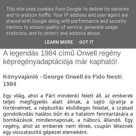
This site uses cookies from Google to deliver its services
and to analyze traffic. Your IP address and user-agent are
shared with Google along with performance and security
metrics to ensure quality of service, generate usage
statistics, and to detect and address abuse.
▼
LEARN MORE
GOT IT
2020. december 30., szerda
A legendás 1984 című Orwell regény
képregényadaptációja már kapható!
Könyvajánló - George Orwell és Fido Nesti:
1984
Egy világ, ahol a Párt mindenki felett áll, az emberek
teljes megfigyelés alatt állnak, a sajtó újraírja a
történelmet, a népbutítás elsődleges feladat, a szabad
gondolkodás halálos bűn és a hatalom fenntartására a
bombázások mindennaposak, a háború állandó. Egy
regény, ahol az emberek nem élnek, csupán léteznek
egy visszataszító gépezet elemeként.