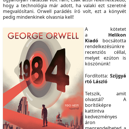
hogy a technológia már adott, ha valaki ezt szeretné
megvalósítani. Orwell parádés író volt, ezt a könyvét
pedig mindenkinek olvasnia kell!
A kötetet
a
Helikon
Kiadó
bocsátotta
rendelkezésünkre
recenziós céllal,
melyet ezúton is
köszönünk!
Fordította:
Szíjgyá
rtó László
Tetszik, amit
olvastál? A
borítóképre
kattintva
kedvezményes
áron
megrendelheted a