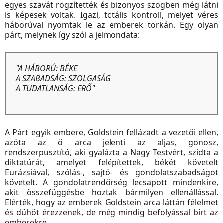
egyes szavát rögzítették és bizonyos szögben még látni
is képesek voltak. Igazi, totális kontroll, melyet véres
háborúval nyomtak le az emberek torkán. Egy olyan
párt, melynek így szól a jelmondata:
"A HÁBORÚ: BÉKE
A SZABADSÁG: SZOLGASÁG
A TUDATLANSÁG: ERŐ"
A Párt egyik embere, Goldstein fellázadt a vezetői ellen,
azóta az ő arca jelenti az aljas, gonosz,
rendszerpusztító, aki gyalázta a Nagy Testvért, szidta a
diktatúrát, amelyet felépítettek, békét követelt
Eurázsiával, szólás-, sajtó- és gondolatszabadságot
követelt. A gondolatrendőrség lecsapott mindenkire,
akit összefüggésbe hoztak bármilyen ellenállással.
Elérték, hogy az emberek Goldstein arca láttán félelmet
és dühöt érezzenek, de még mindig befolyással bírt az
emberekre.