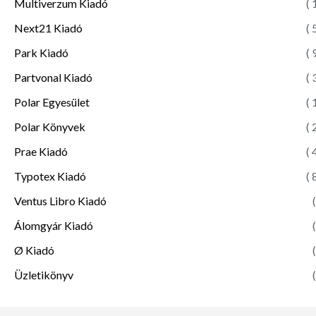
Multiverzum Kiadó
( 
Next21 Kiadó
( 
Park Kiadó
( 
Partvonal Kiadó
( 
Polar Egyesület
( 
Polar Könyvek
( 
Prae Kiadó
( 
Typotex Kiadó
( 
Ventus Libro Kiadó
(
Álomgyár Kiadó
(
Ø Kiadó
(
Üzletikönyv
(