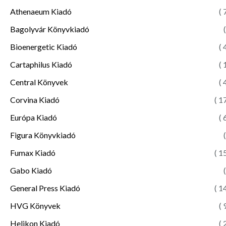
Athenaeum Kiadó
( 
Bagolyvár Könyvkiadó
(
Bioenergetic Kiadó
( 
Cartaphilus Kiadó
( 
Central Könyvek
( 
Corvina Kiadó
( 1
Európa Kiadó
( 
Figura Könyvkiadó
(
Fumax Kiadó
( 1
Gabo Kiadó
(
General Press Kiadó
( 1
HVG Könyvek
( 
Helikon Kiadó
( 