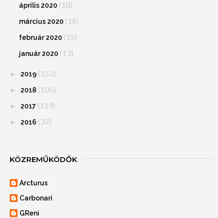
(10)
április 2020
(18)
március 2020
(15)
február 2020
(13)
január 2020
(152)
►
2019
(105)
►
2018
(119)
►
2017
(37)
►
2016
KÖZREMŰKÖDŐK
Arcturus
Carbonari
GReni