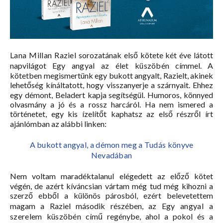
Lana Millan Raziel
sorozatának első kötete két éve látott
napvilágot
Egy angyal az élet küszöbén
címmel. A
kötetben megismertünk egy bukott angyalt, Razielt, akinek
lehetőség kínáltatott, hogy visszanyerje a szárnyait. Ehhez
egy démont, Beladert kapja segítségül. Humoros, könnyed
olvasmány a jó és a rossz harcáról. Ha nem ismered a
történetet, egy kis ízelítőt kaphatsz az első részről írt
ajánlómban az alábbi linken:
A bukott angyal, a démon meg a Tudás könyve
Nevadában
Nem voltam maradéktalanul elégedett az előző kötet
végén, de azért kíváncsian vártam még tud még kihozni a
szerző ebből a különös párosból, ezért belevetettem
magam a Raziel második részében, az
Egy angyal a
szerelem küszöbén
című regénybe, ahol a pokol és a