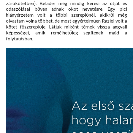
zárókötetben). Belader még mindig keresi az útját és
odaszólásai bőven adnak okot nevetésre. Egy pici
hiányérzetem volt a többi szereplőnél, akikről még
olvastam volna többet, de most egyértelműen Raziel volt a
kötet főszereplője. Látjuk miként térnek vissza angyali
képességei, amik remélhetőleg segítenek majd a
folytatásban.