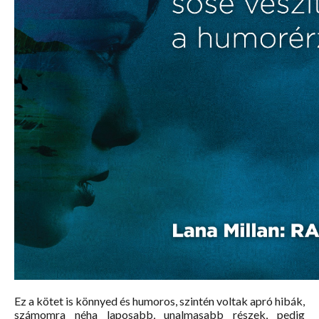
Ez a kötet is könnyed és humoros, szintén voltak apró hibák,
számomra néha laposabb, unalmasabb részek, pedig