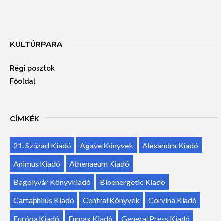
KULTÚRPARA
Régi posztok
Főoldal
CÍMKÉK
21. Század Kiadó
Agave Könyvek
Alexandra Kiadó
Animus Kiadó
Athenaeum Kiadó
Bagolyvár Könyvkiadó
Bioenergetic Kiadó
Cartaphilus Kiadó
Central Könyvek
Corvina Kiadó
Európa Kiadó
Fumax Kiadó
General Press Kiadó