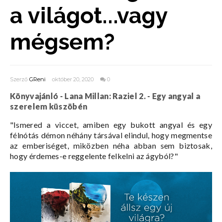
a világot...vagy
mégsem?
Szerző
GReni
október 20, 2020
0
Könyvajánló - Lana Millan: Raziel 2. - Egy angyal a
szerelem küszöbén
"
Ismered a viccet, amiben egy bukott angyal és egy
félnótás démon néhány társával elindul, hogy megmentse
az emberiséget, miközben néha abban sem biztosak,
hogy érdemes-e reggelente felkelni az ágyból?
"