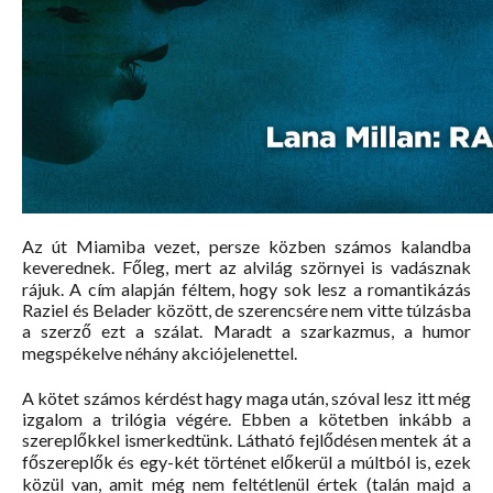
Az út Miamiba vezet, persze közben számos kalandba
keverednek. Főleg, mert az alvilág szörnyei is vadásznak
rájuk. A cím alapján féltem, hogy sok lesz a romantikázás
Raziel és Belader között, de szerencsére nem vitte túlzásba
a szerző ezt a szálat. Maradt a szarkazmus, a humor
megspékelve néhány akciójelenettel.
A kötet számos kérdést hagy maga után, szóval lesz itt még
izgalom a trilógia végére. Ebben a kötetben inkább a
szereplőkkel ismerkedtünk. Látható fejlődésen mentek át a
főszereplők és egy-két történet előkerül a múltból is, ezek
közül van, amit még nem feltétlenül értek (talán majd a