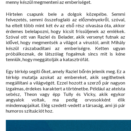
menny készül megmenteni az emberiséget.
Hirtelen csapunk bele a dolgok közepébe. Semmi
felvezetés, semmi összefoglaló az előzményekről, szóval,
ha eltelt több mint két év az első rész olvasása óta, akkor
érdemes belelapozni, hogy kicsit frissüljenek az emlékek.
Szóval ott van Raziel és Belader, akik versenyt futnak az
idővel, hogy megmentsék a világot a vírustól, amit Mihály
készül rászabadítani az emberiségre. Ketten ugyan
próbálkoznak, de látszólag fogalmuk sincs mit is kéne
tenniük, hogy meggátolják a katasztrófát.
Egy térkép segíti őket, amely Raziel bőrén jelenik meg. Ez a
térkép mutatja azokat az embereket, akik segíthetnek
megállítani a világvégét. Ezzel hozott a szerző pár nagyon
izgalmas, érdekes karaktert a történetbe. Például az ateista
sebész, Theon vagy épp Tully és Vicky, akik egykor
angyalok voltak, ma pedig orvosokként élik
mindennapjaikat. Elég szedett-vedett a társaság, ami jó pár
humoros szituációt hoz.