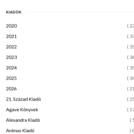
KIADÓK
2020
( 2
2021
( 3
2022
( 3
2023
( 3
2024
( 3
2025
( 3
2026
( 2
21. Század Kiadó
( 2
Agave Könyvek
( 1
Alexandra Kiadó
( 
Animus Kiadó
( 