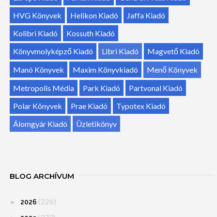
HVG Könyvek
Helikon Kiadó
Jaffa Kiadó
Kolibri Kiadó
Kossuth Kiadó
Könyvmolyképző Kiadó
Libri Kiadó
Magvető Kiadó
Manó Könyvek
Maxim Könyvkiadó
Menő Könyvek
Metropolis Média
Park Kiadó
Partvonal Kiadó
Polar Könyvek
Prae Kiadó
Typotex Kiadó
Álomgyár Kiadó
Üzletikönyv
BLOG ARCHÍVUM
(226)
►
2026