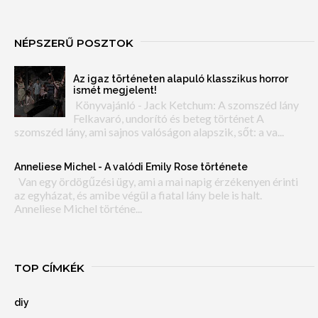
NÉPSZERŰ POSZTOK
Az igaz történeten alapuló klasszikus horror
ismét megjelent!
Könyvajánló - Jack Ketchum: A szomszéd lány
Felkavaró, undorító és beteg történet A
szomszéd lány, ami sajnos valóságon alapszik, sőt: a va...
Anneliese Michel - A valódi Emily Rose története
Van egy ördögűzési ügy, ami a mai napig érzékenyen érinti
az egyházat, és amibe végül a fiatal lány bele is halt.
Anneliese Michel történe...
TOP CÍMKÉK
diy