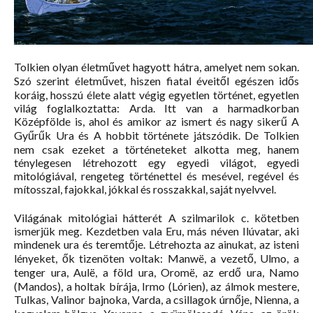
Tolkien olyan életművet hagyott hátra, amelyet nem sokan.
Szó szerint életművet, hiszen fiatal éveitől egészen idős
koráig, hosszú élete alatt végig egyetlen történet, egyetlen
világ foglalkoztatta: Arda. Itt van a harmadkorban
Középfölde is, ahol és amikor az ismert és nagy sikerű A
Gyűrűk Ura és A hobbit története játszódik. De Tolkien
nem csak ezeket a történeteket alkotta meg, hanem
ténylegesen létrehozott egy egyedi világot, egyedi
mitológiával, rengeteg történettel és mesével, regével és
mítosszal, fajokkal, jókkal és rosszakkal, saját nyelvvel.
Világának mitológiai hátterét A szilmarilok c. kötetben
ismerjük meg. Kezdetben vala Eru, más néven Ilúvatar, aki
mindenek ura és teremtője. Létrehozta az ainukat, az isteni
lényeket, ők tizenöten voltak: Manwë, a vezető, Ulmo, a
tenger ura, Aulë, a föld ura, Oromë, az erdő ura, Namo
(Mandos), a holtak bírája, Irmo (Lórien), az álmok mestere,
Tulkas, Valinor bajnoka, Varda, a csillagok úrnője, Nienna, a