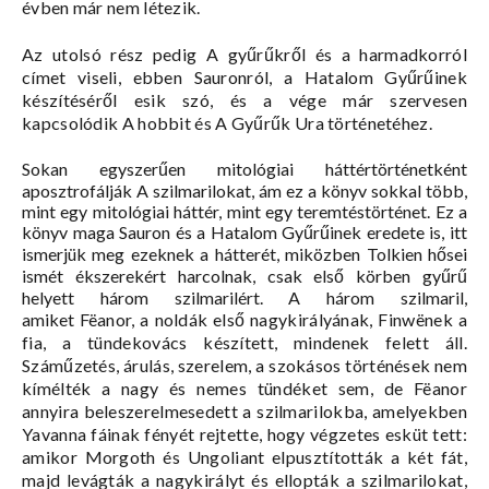
évben már nem létezik.
Az utolsó rész pedig A gyűrűkről és a harmadkorról
címet viseli, ebben Sauronról, a Hatalom Gyűrűinek
készítéséről esik szó, és a vége már szervesen
kapcsolódik A hobbit és A Gyűrűk Ura történetéhez.
Sokan egyszerűen mitológiai háttértörténetként
aposztrofálják A szilmarilokat, ám ez a könyv sokkal több,
mint egy mitológiai háttér, mint egy teremtéstörténet. Ez a
könyv maga Sauron és a Hatalom Gyűrűinek eredete is, itt
ismerjük meg ezeknek a hátterét, miközben Tolkien hősei
ismét ékszerekért harcolnak, csak első körben gyűrű
helyett három szilmarilért. A három szilmaril,
amiket
Fëanor, a noldák első nagykirályának, Finwënek a
fia, a tündekovács készített, mindenek felett áll.
Száműzetés, árulás, szerelem, a szokásos történések nem
kímélték a nagy és nemes tündéket sem, de Fëanor
annyira beleszerelmesedett a szilmarilokba, amelyekben
Yavanna fáinak fényét rejtette, hogy végzetes esküt tett:
amikor Morgoth és Ungoliant elpusztították a két fát,
majd levágták a nagykirályt és ellopták a szilmarilokat,