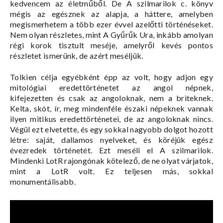
kedvencem az életműből. De A szilmarilok c. könyv
mégis az egésznek az alapja, a háttere, amelyben
megismerhetem a több ezer évvel azelőtti történéseket.
Nem olyan részletes, mint A Gyűrűk Ura, inkább amolyan
régi korok tisztult meséje, amelyről kevés pontos
részletet ismerünk, de azért meséljük.
Tolkien célja egyébként épp az volt, hogy adjon egy
mitológiai eredettörténetet az angol népnek,
kifejezetten és csak az angoloknak, nem a briteknek.
Kelta, skót, ír, meg mindenféle északi népeknek vannak
ilyen mitikus eredettörténetei, de az angoloknak nincs.
Végül ezt elvetette, és egy sokkal nagyobb dolgot hozott
létre: saját, dallamos nyelveket, és köréjük egész
évezredek történetét. Ezt meséli el A szilmarilok.
Mindenki LotR rajongónak kötelező, de ne olyat várjatok,
mint a LotR volt. Ez teljesen más, sokkal
monumentálisabb.