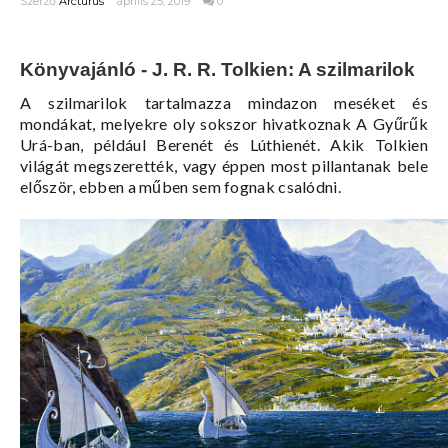
Szerző
Arcturus
április 25, 2019
0
Könyvajánló - J. R. R. Tolkien: A szilmarilok
A szilmarilok tartalmazza mindazon meséket és
mondákat, melyekre oly sokszor hivatkoznak A Gyűrűk
Urá-ban, például Berenét és Lúthienét. Akik Tolkien
világát megszerették, vagy éppen most pillantanak bele
először, ebben a műben sem fognak csalódni.