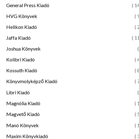
General Press Kiadó
( 1
HVG Könyvek
( 
Helikon Kiadó
( 
Jaffa Kiadó
( 1
Joshua Könyvek
(
Kolibri Kiadó
( 
Kossuth Kiadó
( 
Könyvmolyképző Kiadó
( 
Libri Kiadó
(
Magnólia Kiadó
( 
Magvető Kiadó
( 
Manó Könyvek
( 
Maxim Könyvkiadó
( 