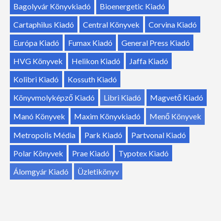
Bagolyvár Könyvkiadó
Bioenergetic Kiadó
Cartaphilus Kiadó
Central Könyvek
Corvina Kiadó
Európa Kiadó
Fumax Kiadó
General Press Kiadó
HVG Könyvek
Helikon Kiadó
Jaffa Kiadó
Kolibri Kiadó
Kossuth Kiadó
Könyvmolyképző Kiadó
Libri Kiadó
Magvető Kiadó
Manó Könyvek
Maxim Könyvkiadó
Menő Könyvek
Metropolis Média
Park Kiadó
Partvonal Kiadó
Polar Könyvek
Prae Kiadó
Typotex Kiadó
Álomgyár Kiadó
Üzletikönyv