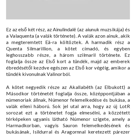
Ez az első két rész, az Ainulindal
ë (az aiunuk muzsikája) és
a Valaquenta (a valák története). A valák azon ainuk, akik
a megteremtett Eä-ra költöztek. A harmadik rész a
Quenta Silmarillion, a kötet címadó, és egyben
leghosszabb része, a három szilmaril története. Ez
foglalja össze az Első kort a tündék, majd az emberek
ébredésétől kezdve egészen az Első kor végéig, amikor a
tündék kivonulnak Valinorból.
A kötet negyedik része az Akallabêth (az Elbukott) a
Másodkor történetét foglalja össze, középpontjában a
númenoriak állnak, Númenor felemelkedése és bukása, a
valák elleni háború. Sok jel utal arra, hogy az új LotR
sorozat ezt a történetet fogja elmesélni, a közzétett
térképeken ugyanis látható Númenor szigete, amely a
Harmadkorban, vagyis Sauron felemelkedésének és
bukásának, Isildurral és Aragornnal keretezett párezer