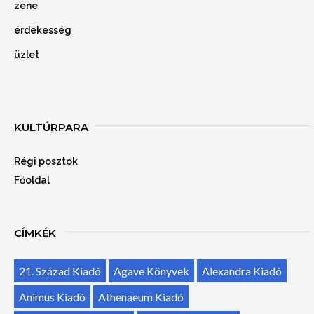
zene
érdekesség
üzlet
KULTÚRPARA
Régi posztok
Főoldal
CÍMKÉK
21. Század Kiadó
Agave Könyvek
Alexandra Kiadó
Animus Kiadó
Athenaeum Kiadó