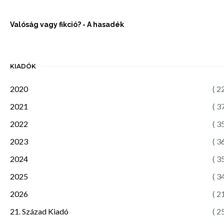
Valóság vagy fikció? - A hasadék
KIADÓK
2020
( 2
2021
( 3
2022
( 3
2023
( 3
2024
( 3
2025
( 3
2026
( 2
21. Század Kiadó
( 2