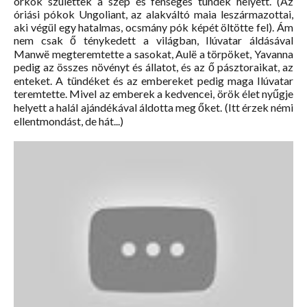
orkok születtek a szép és fenséges tündék helyett. (Az
óriási pókok Ungoliant, az alakváltó maia leszármazottai,
aki végül egy hatalmas, ocsmány pók képét öltötte fel). Ám
nem csak ő ténykedett a világban, Ilúvatar áldásával
Manwë megteremtette a sasokat, Aulë a törpöket, Yavanna
pedig az összes növényt és állatot, és az ő pásztoraikat, az
enteket. A tündéket és az embereket pedig maga Ilúvatar
teremtette. Mivel az emberek a kedvencei, örök élet nyűgje
helyett a halál ajándékával áldotta meg őket. (Itt érzek némi
ellentmondást, de hát...)