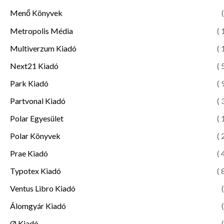
Menő Könyvek
(
Metropolis Média
( 
Multiverzum Kiadó
( 
Next21 Kiadó
( 
Park Kiadó
( 
Partvonal Kiadó
( 
Polar Egyesület
( 
Polar Könyvek
( 
Prae Kiadó
( 
Typotex Kiadó
( 
Ventus Libro Kiadó
(
Álomgyár Kiadó
(
Ø Kiadó
(