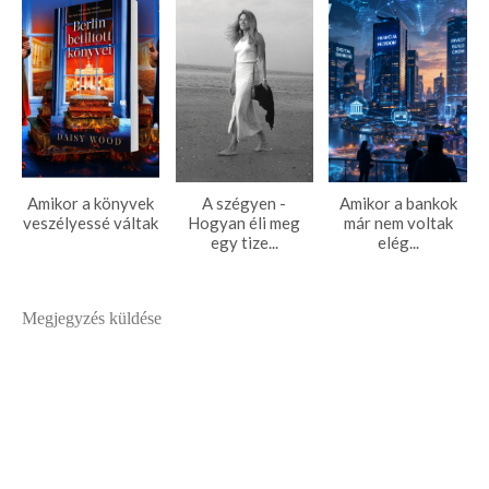
Amikor a könyvek
A szégyen -
Amikor a bankok
veszélyessé váltak
Hogyan éli meg
már nem voltak
egy tize...
elég...
Megjegyzés küldése