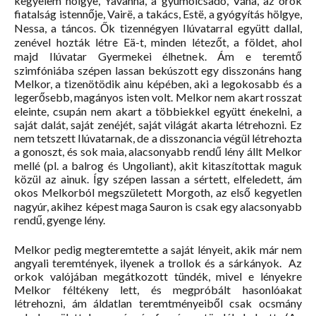
kegyelem hölgye, Yavanna, a gyümölcsadó, Vána, az örök
fiatalság istennője, Vairë, a takács, Estë, a gyógyítás hölgye,
Nessa, a táncos. Ők tizennégyen Ilúvatarral együtt dallal,
zenével hozták létre Eä-t, minden létezőt, a földet, ahol
majd Ilúvatar Gyermekei élhetnek. Ám e teremtő
szimfóniába szépen lassan bekúszott egy disszonáns hang
Melkor, a tizenötödik ainu képében, aki a legokosabb és a
legerősebb, magányos isten volt. Melkor nem akart rosszat
eleinte, csupán nem akart a többiekkel együtt énekelni, a
saját dalát, saját zenéjét, saját világát akarta létrehozni. Ez
nem tetszett Ilúvatarnak, de a disszonancia végül létrehozta
a gonoszt, és sok maia, alacsonyabb rendű lény állt Melkor
mellé (pl. a balrog és Ungoliant), akit kitaszítottak maguk
közül az ainuk. Így szépen lassan a sértett, elfeledett, ám
okos Melkorból megszületett Morgoth, az első kegyetlen
nagyúr, akihez képest maga Sauron is csak egy alacsonyabb
rendű, gyenge lény.
Melkor pedig megteremtette a saját lényeit, akik már nem
angyali teremtények, ilyenek a trollok és a sárkányok. Az
orkok valójában megátkozott tündék, mivel e lényekre
Melkor féltékeny lett, és megpróbált hasonlóakat
létrehozni, ám áldatlan teremtményeiből csak ocsmány