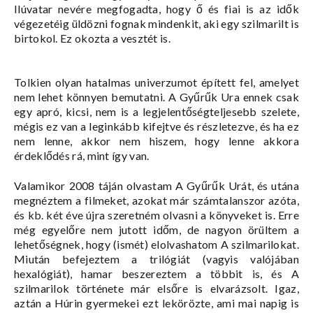
Ilúvatar nevére megfogadta, hogy ő és fiai is az idők
végezetéig üldözni fognak mindenkit, aki egy szilmarilt is
birtokol. Ez okozta a vesztét is.
Tolkien olyan hatalmas univerzumot épített fel, amelyet
nem lehet könnyen bemutatni. A Gyűrűk Ura ennek csak
egy apró, kicsi, nem is a legjelentőségteljesebb szelete,
mégis ez van a leginkább kifejtve és részletezve, és ha ez
nem lenne, akkor nem hiszem, hogy lenne akkora
érdeklődés rá, mint így van.
Valamikor 2008 táján olvastam A Gyűrűk Urát, és utána
megnéztem a filmeket, azokat már számtalanszor azóta,
és kb. két éve újra szeretném olvasni a könyveket is. Erre
még egyelőre nem jutott időm, de nagyon örültem a
lehetőségnek, hogy (ismét) elolvashatom A szilmarilokat.
Miután befejeztem a trilógiát (vagyis valójában
hexalógiát), hamar beszereztem a többit is, és A
szilmarilok története már elsőre is elvarázsolt. Igaz,
aztán a Húrin gyermekei ezt lekörözte, ami mai napig is