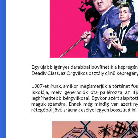
Egy újabb igényes darabbal bővíthetik a képregén
Deadly Class, az Orgyilkos osztály című képregén
1987-et írunk, amikor megismerjük a történet fősz
Iskolája, mely generációk óta pallérozza az if
leghírhedtebb bérgyilkosai. Egykor azért alapítot
maguk számára. Ennek még mindig van azért nyo
rétegéből jövő srácnak esélye legyen bosszút állni