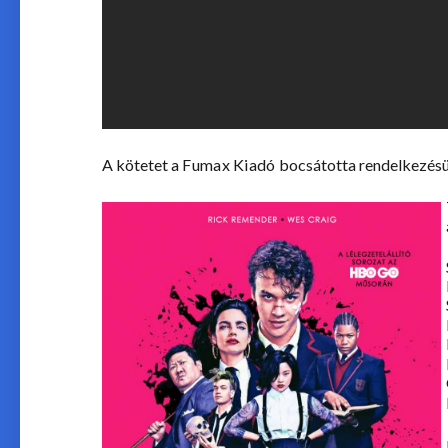
A kötetet a
Fumax Kiadó
bocsátotta rendelkezésün