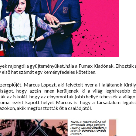
yek rajongói a gyűjteményüket, hála a Fumax Kiadónak. Elhozták 
y első hat számát egy keményfedeles kötetben.
ereplőjét, Marcus Lopezt, aki felvételt nyer a Haláltanok Király
júságot, hogy aztán innen kerüljenek ki a világ leghíresebb é
ták az iskolát, hogy az elnyomottak jobb hellyé tehessék a világo
ma, ezért kapott helyet Marcus is, hogy a társadalom legals
 azokon, akik megfosztották őt a családjától.