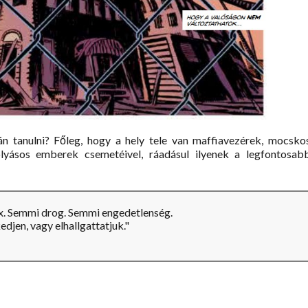
n tanulni? Főleg, hogy a hely tele van maffiavezérek, mocsko
olyásos emberek csemetéivel, ráadásul ilyenek a legfontosab
x. Semmi drog. Semmi engedetlenség.
edjen, vagy elhallgattatjuk."