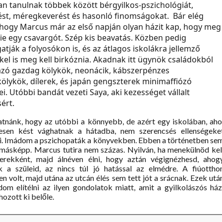
an tanulnak többek között bérgyilkos-pszichológiát,
zést, méregkeverést és hasonló finomságokat. Bár elég
 hogy Marcus már az első napján olyan házit kap, hogy meg
nie egy csavargót. Szép kis beavatás. Közben pedig
atják a folyosókon is, és az átlagos iskolákra jellemző
kel is meg kell birkóznia. Akadnak itt ügynök családokból
zó gazdag kölykök, neonácik, kábszerpénzes
kölykök, dílerek, és japán gengszterek minimaffiózó
i. Utóbbi bandát vezeti Saya, aki kezességet vállalt
ért.
nánk, hogy az utóbbi a könnyebb, de azért egy iskolában, aho
gesen kést vághatnak a hátadba, nem szerencsés ellenségeke
i. Imádom a pszichopaták a könyvekben. Ebben a történetben se
 másképp. Marcus tutira nem százas. Nyilván, ha menekülnöd kel
erekként, majd álnéven élni, hogy aztán végignézhesd, ahog
k a szüleid, az nincs túl jó hatással az elmédre. A fiúottho
en volt, majd utána az utcán élés sem tett jót a srácnak. Ezek utá
om elítélni az ilyen gondolatok miatt, amit a gyilkolászós ház
hozott ki belőle.