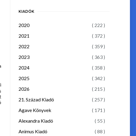
KIADÓK
2020
( 222 )
2021
( 372 )
2022
( 359 )
2023
( 363 )
a
2024
( 358 )
2025
( 342 )
i
2026
( 215 )
s
t
21. Század Kiadó
( 257 )
ó
Agave Könyvek
( 171 )
Alexandra Kiadó
( 55 )
Animus Kiadó
( 88 )