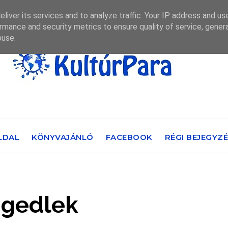
liver its services and to analyze traffic. Your IP address and us
rmance and security metrics to ensure quality of service, gene
buse.
LDAL
KÖNYVAJÁNLÓ
FACEBOOK
RÉGI BEJEGYZ
ngedlek