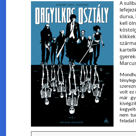
A sulib
lefeje
durva,
kell öl
kóstolg
klikkek
szárma
kartell
gyereke
Marcus
Mondhat
tényle
szerezn
volt ez
már gy
kivégzi
kegyelt
nem tud
feladat 