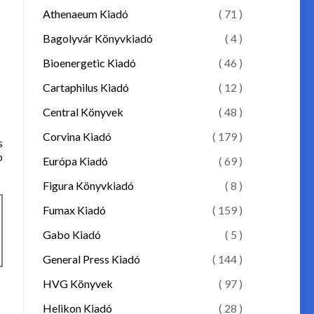
Athenaeum Kiadó
( 71 )
Bagolyvár Könyvkiadó
( 4 )
Bioenergetic Kiadó
( 46 )
Cartaphilus Kiadó
( 12 )
Central Könyvek
( 48 )
Corvina Kiadó
( 179 )
s
b
Európa Kiadó
( 69 )
Figura Könyvkiadó
( 8 )
Fumax Kiadó
( 159 )
Gabo Kiadó
( 5 )
General Press Kiadó
( 144 )
HVG Könyvek
( 97 )
Helikon Kiadó
( 28 )