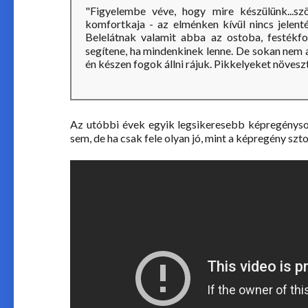
"Figyelembe véve, hogy mire készülünk...
komfortkaja - az elménken kívül nincs jelent
Belelátnak valamit abba az ostoba, festékfo
segítene, ha mindenkinek lenne. De sokan nem 
én készen fogok állni rájuk. Pikkelyeket növeszt
Az utóbbi évek egyik legsikeresebb képregényso
sem, de ha csak fele olyan jó, mint a képregény szto