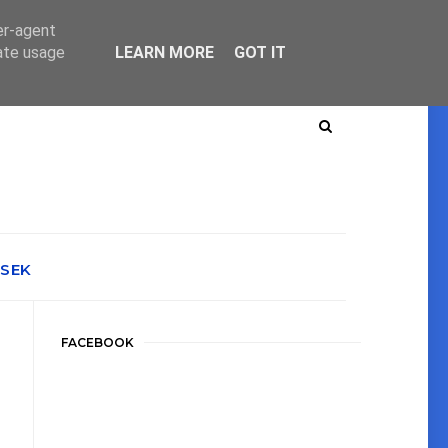
er-agent
rate usage
LEARN MORE
GOT IT
ÉSEK
FACEBOOK