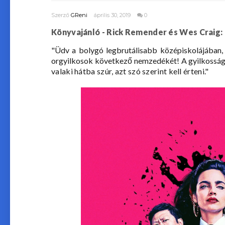
Szerző
GReni
április 30, 2019
0
Könyvajánló - Rick Remender és Wes Craig: 
"Üdv a bolygó legbrutálisabb középiskolájában,
orgyilkosok következő nemzedékét! A gyilkosság
valaki hátba szúr, azt szó szerint kell érteni."