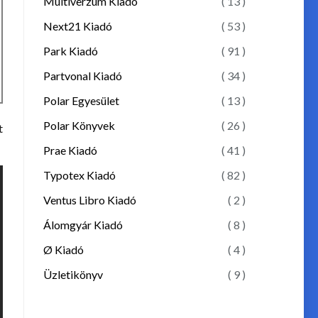
Multiverzum Kiadó
( 13 )
Next21 Kiadó
( 53 )
Park Kiadó
( 91 )
Partvonal Kiadó
( 34 )
Polar Egyesület
( 13 )
Polar Könyvek
( 26 )
t
Prae Kiadó
( 41 )
Typotex Kiadó
( 82 )
Ventus Libro Kiadó
( 2 )
Álomgyár Kiadó
( 8 )
Ø Kiadó
( 4 )
Üzletikönyv
( 9 )