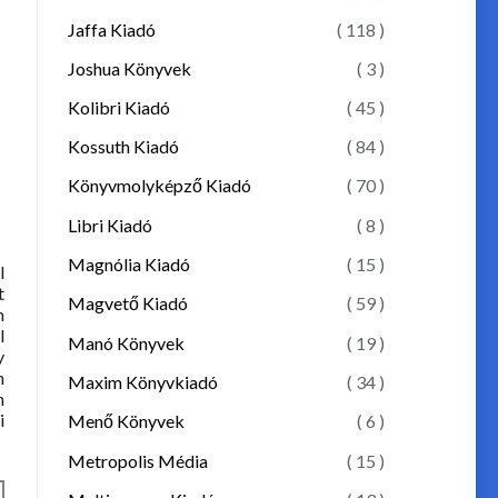
Jaffa Kiadó
( 118 )
Joshua Könyvek
( 3 )
Kolibri Kiadó
( 45 )
Kossuth Kiadó
( 84 )
Könyvmolyképző Kiadó
( 70 )
Libri Kiadó
( 8 )
Magnólia Kiadó
( 15 )
l
t
Magvető Kiadó
( 59 )
m
l
Manó Könyvek
( 19 )
y
n
Maxim Könyvkiadó
( 34 )
n
i
Menő Könyvek
( 6 )
Metropolis Média
( 15 )