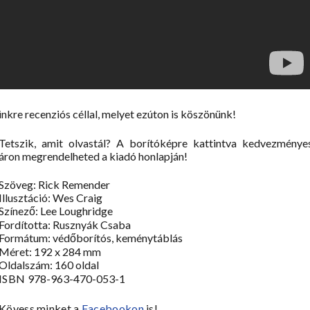
kre recenziós céllal, melyet ezúton is köszönünk!
Tetszik, amit olvastál? A borítóképre kattintva kedvezménye
áron megrendelheted a kiadó honlapján!
Szöveg: Rick Remender
Illusztáció: Wes Craig
Színező: Lee Loughridge
Fordította: Rusznyák Csaba
Formátum: védőborítós, keménytáblás
Méret: 192 x 284 mm
Oldalszám: 160 oldal
ISBN
978-963-470-053-1
Kövess minket a
Facebookon
is!