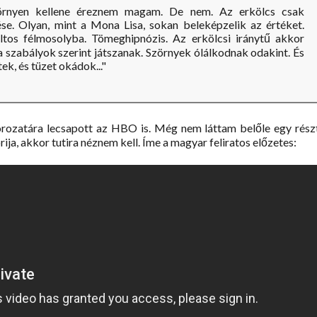
szörnyen kellene éreznem magam. De nem. Az erkölcs csak
ése. Olyan, mint a Mona Lisa, sokan beleképzelik az értéket.
ltos félmosolyba. Tömeghipnózis. Az erkölcsi iránytű akkor
a szabályok szerint játszanak. Szörnyek ólálkodnak odakint. És
ek, és tüzet okádok..."
rozatára lecsapott az HBO is. Még nem láttam belőle egy rész
rija, akkor tutira néznem kell. Íme a magyar feliratos előzetes: