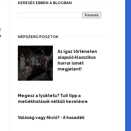
KERESÉS EBBEN A BLOGBAN
z
a
NÉPSZERŰ POSZTOK
Az igaz történeten
alapuló klasszikus
horror ismét
megjelent!
Megesz a tyúktetű? Tuti tipp a
mellékhatások nélküli kezelésre
Valóság vagy fikció? - A hasadék