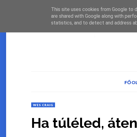
This site uses cookies from Google to de
are shared with Google along with perfo
statistics, and to detect and address a
FŐO
WES CRAIG
Ha túléled, áte