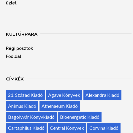
üzlet
KULTÚRPARA
Régi posztok
Főoldal
CÍMKÉK
21. Század Kiadó
Agave Könyvek
Alexandra Kiadó
Animus Kiadó
Athenaeum Kiadó
Bagolyvár Könyvkiadó
Bioenergetic Kiadó
Cartaphilus Kiadó
Central Könyvek
Corvina Kiadó