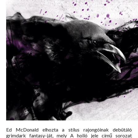
Ed McDonald elhozta a stílus rajongóinak debütáló
grimdark fantasy-ját, mely A holló jele című sorozat