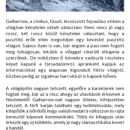
Galharrow, a cinikus, fásult, lecsúszott fejvadász ebben a
világban kénytelen oldalt választani. Nem, nincs jó vagy
rossz, két rossz közül kénytelen választani, hogy a
pusztító erők ellen megvédjen egy kevésbé pusztító
világot. Sajnos ilyen is van, bár engem a pasi nem fogott
meg túlságosan, inkább a világgal sikerült elkapnia a
szerzőnek. De miközben ő kémekre vadászik részletes
képet kapunk a társadalomról, apránként kapjuk az
információkat egy alaposan kigondolt fiktív világról,
közben pedig az izgalmas harcokból is kapunk bőven.
A világépítés nagyon tetszett, egyelőre a karakterek nem
fogtak meg, bár az a rész, ahogy az utasítások érkeznek a
Névtelentől Galharrow-nak nagyon ötletes, kifejezetten
tetszett. A férfi karján található egy hollótetoválás, mely
kitépődik a bőréből, hogy valódi madárrá változzon és rajta
keresztül képesek kommunikálni. Több év kihagyás után
érkezik egy új küldetés, amely jó nagy slamasztikába keveri
a bandát.