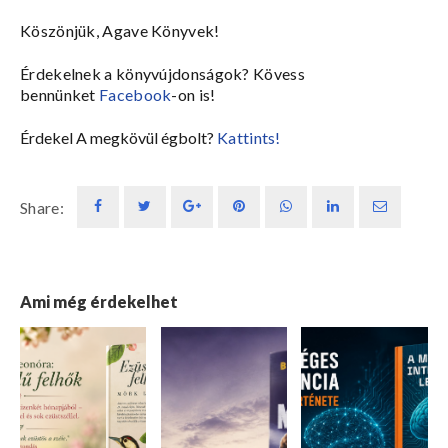
Köszönjük, Agave Könyvek!
Érdekelnek a könyvújdonságok? Kövess
bennünket
Facebook
-on is!
Érdekel A megkövül égbolt?
Kattints!
Share:
Ami még érdekelhet