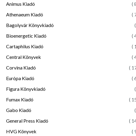
Animus Kiadó
( 
Athenaeum Kiadó
( 
Bagolyvár Könyvkiadó
(
Bioenergetic Kiadó
( 
Cartaphilus Kiadó
( 
Central Könyvek
( 
Corvina Kiadó
( 1
Európa Kiadó
( 
Figura Könyvkiadó
(
Fumax Kiadó
( 1
Gabo Kiadó
(
General Press Kiadó
( 1
HVG Könyvek
( 