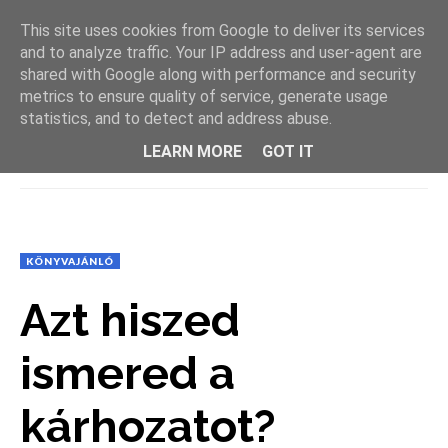
This site uses cookies from Google to deliver its services
and to analyze traffic. Your IP address and user-agent are
shared with Google along with performance and security
metrics to ensure quality of service, generate usage
statistics, and to detect and address abuse.
LEARN MORE
GOT IT
MENU
KÖNYVAJÁNLÓ
Azt hiszed
ismered a
kárhozatot?