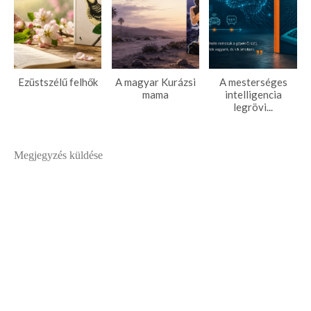
Ezüstszélű felhők
A magyar Kurázsi
A mesterséges
mama
intelligencia
legrövi...
Megjegyzés küldése