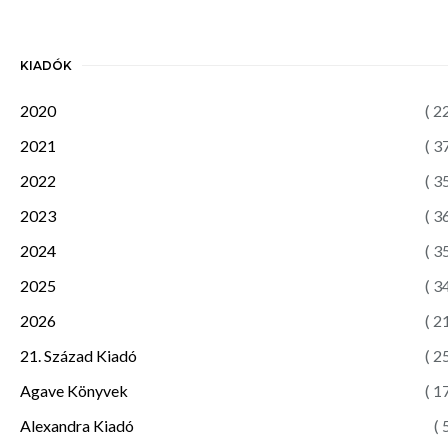
KIADÓK
2020
( 2
2021
( 3
2022
( 3
2023
( 3
2024
( 3
2025
( 3
2026
( 2
21. Század Kiadó
( 2
Agave Könyvek
( 1
Alexandra Kiadó
( 