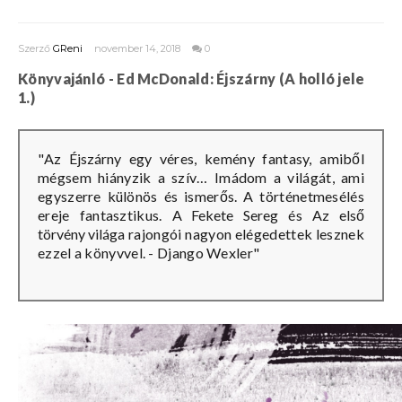
Szerző
GReni
november 14, 2018
0
Könyvajánló - Ed McDonald: Éjszárny (A holló jele
1.)
"
Az
Éjszárny
egy véres, kemény fantasy, amiből
mégsem hiányzik a szív… Imádom a világát, ami
egyszerre különös és ismerős. A történetmesélés
ereje fantasztikus.
A Fekete Sereg
és
Az első
törvény világa
rajongói nagyon elégedettek lesznek
ezzel a könyvvel. -
Django Wexler"