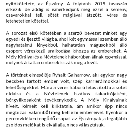
nyitókötetete, az Éjszárny. A folytatás 2019. tavaszán
érkezik, de addig is ismerkedjünk meg ezzel a kemény,
csavarokkal teli, sötét mágiával átszőtt, véres és
letehetetlen kötettel.
A sorozat első kötetében a szerző bevezet minket egy
egyedi és ijesztő világba, ahol két egymással szemben álló
nagyhatalmú lényekből, halhatatlan mágusokból álló
csoport véreskezű uralkodása kínozza az embereket. A
Mély Királyai és a Névtelenek háborúban állnak egymással,
melynek ártatlan emberek isszák meg a levét.
A történet elmesélője
Ryhalt Galharrow, aki egykor nagy
becsben tartott ember volt, szép karrierálmokkal és
lehetőségekkel. Mára a véres háború letaszította a sötét
oldalra és a Névtelenek iszákos takarítójaként,
bérgyilkosaként tevékenykedik. A Mély Királyainak
híveit, kémeit kell kiiktatnia, ám amikor épp nincs
megbízás, valamiből meg kell élni embereivel. Ilyenkor a
peremvidéken tengődő csapat, az Éjszárnyak, a legaljább
zsoldos melókat is elvállalja, nincs választásuk.