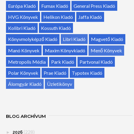
Európa Kiadó
Fumax Kiadó
General Press Kiadó
HVG Könyvek
Helikon Kiadó
Jaffa Kiadó
Kolibri Kiadó
Kossuth Kiadó
Könyvmolyképző Kiadó
Libri Kiadó
Magvető Kiadó
Manó Könyvek
Maxim Könyvkiadó
Menő Könyvek
Metropolis Média
Park Kiadó
Partvonal Kiadó
Polar Könyvek
Prae Kiadó
Typotex Kiadó
Álomgyár Kiadó
Üzletikönyv
BLOG ARCHÍVUM
(228)
►
2026