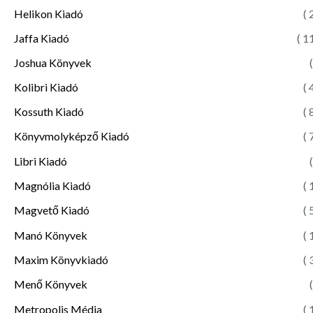
Helikon Kiadó
( 
Jaffa Kiadó
( 1
Joshua Könyvek
(
Kolibri Kiadó
( 
Kossuth Kiadó
( 
Könyvmolyképző Kiadó
( 
Libri Kiadó
(
Magnólia Kiadó
( 
Magvető Kiadó
( 
Manó Könyvek
( 
Maxim Könyvkiadó
( 
Menő Könyvek
(
Metropolis Média
( 