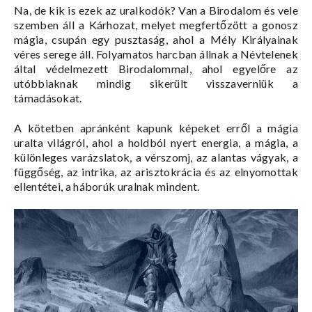
Na, de kik is ezek az uralkodók? Van a Birodalom és vele
szemben áll a Kárhozat, melyet megfertőzött a gonosz
mágia, csupán egy pusztaság, ahol a Mély Királyainak
véres serege áll. Folyamatos harcban állnak a Névtelenek
által védelmezett Birodalommal, ahol egyelőre az
utóbbiaknak mindig sikerült visszaverniük a
támadásokat.
A kötetben apránként kapunk képeket erről a mágia
uralta világról, ahol a holdból nyert energia, a mágia, a
különleges varázslatok, a vérszomj, az alantas vágyak, a
függőség, az intrika, az arisztokrácia és az elnyomottak
ellentétei, a háborúk uralnak mindent.