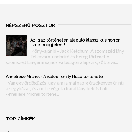
NÉPSZERŰ POSZTOK
Az igaz történeten alapuló klasszikus horror
ismét megjelent!
Könyvajánló - Jack Ketchum: A szomszéd lány
Felkavaró, undorító és beteg történet A
szomszéd lány, ami sajnos valóságon alapszik, sőt: a va...
Anneliese Michel - A valódi Emily Rose története
Van egy ördögűzési ügy, ami a mai napig érzékenyen érinti
az egyházat, és amibe végül a fiatal lány bele is halt.
Anneliese Michel történe...
TOP CÍMKÉK