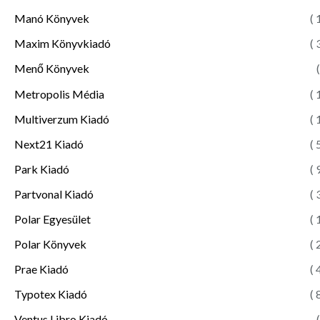
Manó Könyvek
( 
Maxim Könyvkiadó
( 
Menő Könyvek
(
Metropolis Média
( 
Multiverzum Kiadó
( 
Next21 Kiadó
( 
Park Kiadó
( 
Partvonal Kiadó
( 
Polar Egyesület
( 
Polar Könyvek
( 
Prae Kiadó
( 
Typotex Kiadó
( 
Ventus Libro Kiadó
(