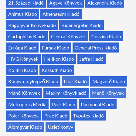
21. Század Kiadó
Agave Könyvek
Alexandra Kiadó
Animus Kiadó
Athenaeum Kiadó
Bagolyvár Könyvkiadó
Bioenergetic Kiadó
Cartaphilus Kiadó
Central Könyvek
Corvina Kiadó
Európa Kiadó
Fumax Kiadó
General Press Kiadó
HVG Könyvek
Helikon Kiadó
Jaffa Kiadó
Kolibri Kiadó
Kossuth Kiadó
Könyvmolyképző Kiadó
Libri Kiadó
Magvető Kiadó
Manó Könyvek
Maxim Könyvkiadó
Menő Könyvek
Metropolis Média
Park Kiadó
Partvonal Kiadó
Polar Könyvek
Prae Kiadó
Typotex Kiadó
Álomgyár Kiadó
Üzletikönyv