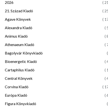
2026
( 2
21. Század Kiadó
( 2
Agave Könyvek
( 1
Alexandra Kiadó
( 
Animus Kiadó
( 
Athenaeum Kiadó
( 
Bagolyvár Könyvkiadó
(
Bioenergetic Kiadó
( 
Cartaphilus Kiadó
( 
Central Könyvek
( 
Corvina Kiadó
( 1
Európa Kiadó
( 
Figura Könyvkiadó
(