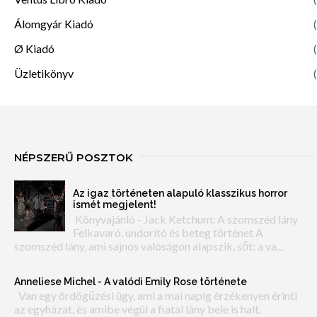
Álomgyár Kiadó
(
Ø Kiadó
(
Üzletikönyv
(
NÉPSZERŰ POSZTOK
Az igaz történeten alapuló klasszikus horror
ismét megjelent!
Könyvajánló - Jack Ketchum: A szomszéd lány
Felkavaró, undorító és beteg történet A
szomszéd lány, ami sajnos valóságon alapszik, sőt: a va...
Anneliese Michel - A valódi Emily Rose története
Van egy ördögűzési ügy, ami a mai napig érzékenyen érinti
az egyházat, és amibe végül a fiatal lány bele is halt.