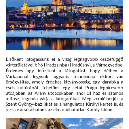
Elsőként látogassunk el a világ legnagyobb összefüggő
várterületével bíró Hradzsinba (Hradčany), a Várnegyedbe.
Érdemes úgy időzíteni a látogatást, hogy délben a
Várkapunál legyünk, ugyanis mindennap ekkor van
őrségváltás, amely érdekes látványosság, egy darabka a
cseh kultúrából. Tehetünk egy sétát Prága leghíresebb
utcájában, az Arany utcácskában, ahol 11 ház és számos
mítosz, legenda várja a látogatókat. Megszemlélhetjük a
Szent György-bazilikát és a hangulatos Királyi kertet is, és
persze átsétálhatunk az elmaradhatatlan Károly-hídon.