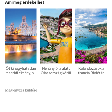
Ami még érdekelhet
Öt kihagyhatatlan
Néhány óra alatt
Kalandozások a
madridi élmény, h...
Olaszország körül
francia Riviérán
Megjegyzés küldése