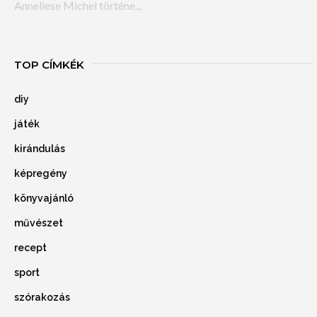
Anneliese Michel történe...
TOP CÍMKÉK
diy
játék
kirándulás
képregény
könyvajánló
művészet
recept
sport
szórakozás