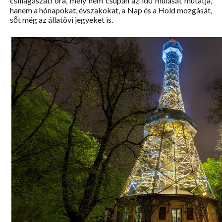
csillagászati óra, mely nem csupán az idő múlását mutatja,
hanem a hónapokat, évszakokat, a Nap és a Hold mozgását,
sőt még az állatövi jegyeket is.