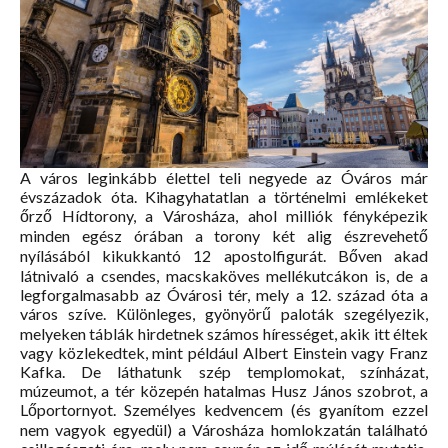
A város leginkább élettel teli negyede az Óváros már
évszázadok óta. Kihagyhatatlan a történelmi emlékeket
őrző Hídtorony, a Városháza, ahol milliók fényképezik
minden egész órában a torony két alig észrevehető
nyílásából kikukkantó 12 apostolfigurát. Bőven akad
látnivaló a csendes, macskaköves mellékutcákon is, de a
legforgalmasabb az Óvárosi tér, mely a 12. század óta a
város szíve. Különleges, gyönyörű paloták szegélyezik,
melyeken táblák hirdetnek számos hírességet, akik itt éltek
vagy közlekedtek, mint például Albert Einstein vagy Franz
Kafka. De láthatunk szép templomokat, színházat,
múzeumot, a tér közepén hatalmas Husz János szobrot, a
Lőportornyot. Személyes kedvencem (és gyanítom ezzel
nem vagyok egyedül) a Városháza homlokzatán található