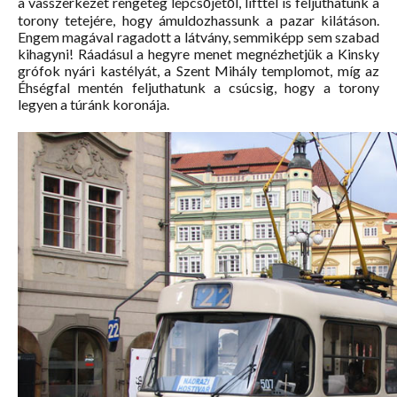
a vasszerkezet rengeteg lépcsőjétől, lifttel is feljuthatunk a
torony tetejére, hogy ámuldozhassunk a pazar kilátáson.
Engem magával ragadott a látvány, semmiképp sem szabad
kihagyni! Ráadásul a hegyre menet megnézhetjük a Kinsky
grófok nyári kastélyát, a Szent Mihály templomot, míg az
Éhségfal mentén feljuthatunk a csúcsig, hogy a torony
legyen a túránk koronája.