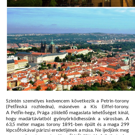
Szintén személyes kedvencem következik a Petrin-torony
(Petřínská rozhledna), másnéven a Kis Eiffel-torony.
A Petřín-hegy, Prága zöldellő magaslata lehetőséget kínál,
hogy madártávlatból gyönyörködhessünk a városban. A
63,5 méter magas torony 1891-ben épült és a maga 299
lépcsőfokával párizsi eredetijének a mása. Ne ijedjünk meg