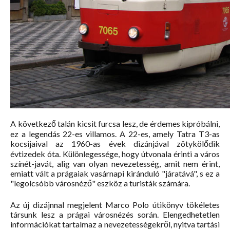
A következő talán kicsit furcsa lesz, de érdemes kipróbálni,
ez a legendás 22-es villamos. A 22-es, amely Tatra T3-as
kocsijaival az 1960-as évek dizánjával zötykölődik
évtizedek óta. Különlegessége, hogy útvonala érinti a város
színét-javát, alig van olyan nevezetesség, amit nem érint,
emiatt vált a prágaiak vasárnapi kiránduló "járatává", s ez a
"legolcsóbb városnéző" eszköz a turisták számára.
Az új dizájnnal megjelent Marco Polo útikönyv tökéletes
társunk lesz a prágai városnézés során. Elengedhetetlen
információkat tartalmaz a nevezetességekről, nyitva tartási