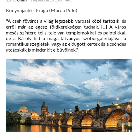
Szerző
GReni
szeptember 20, 2018
0
Könyvajánló - Prága (Marco Polo)
"A cseh főváros a világ legszebb városai közé tartozik, és
erről már az egész földkerekségen tudnak. [...] A város
mesés színtere telis-tele van templomokkal és palotákkal,
de a Károly híd a maga látványos szoborgalériájával, a
romantikus szegletek, vagy az eldugott kertek és a csöndes
utcácskák is mindenkit elbűvölnek."