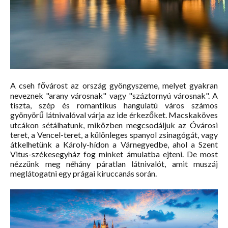
A cseh fővárost az ország gyöngyszeme, melyet gyakran
neveznek "arany városnak" vagy "száztornyú városnak". A
tiszta, szép és romantikus hangulatú város számos
gyönyörű látnivalóval várja az ide érkezőket. Macskaköves
utcákon sétálhatunk, miközben megcsodáljuk az Óvárosi
teret, a Vencel-teret, a különleges spanyol zsinagógát, vagy
átkelhetünk a Károly-hídon a Várnegyedbe, ahol a Szent
Vitus-székesegyház fog minket ámulatba ejteni. De most
nézzünk meg néhány páratlan látnivalót, amit muszáj
meglátogatni egy prágai kiruccanás során.