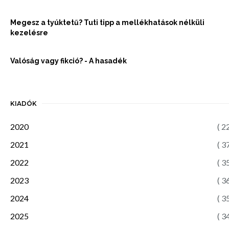
Megesz a tyúktetű? Tuti tipp a mellékhatások nélküli
kezelésre
Valóság vagy fikció? - A hasadék
KIADÓK
2020
( 2
2021
( 3
2022
( 3
2023
( 3
2024
( 3
2025
( 3