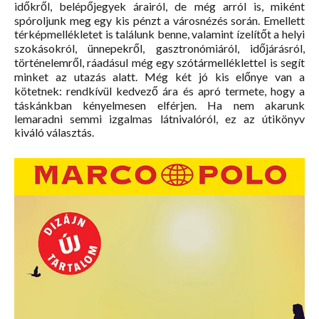
időkről, belépőjegyek árairól, de még arról is, miként
spóroljunk meg egy kis pénzt a városnézés során. Emellett
térképmellékletet is találunk benne, valamint ízelítőt a helyi
szokásokról, ünnepekről, gasztronómiáról, időjárásról,
történelemről, ráadásul még egy szótármelléklettel is segít
minket az utazás alatt. Még két jó kis előnye van a
kötetnek: rendkívül kedvező ára és apró termete, hogy a
táskánkban kényelmesen elférjen. Ha nem akarunk
lemaradni semmi izgalmas látnivalóról, ez az útikönyv
kiváló választás.