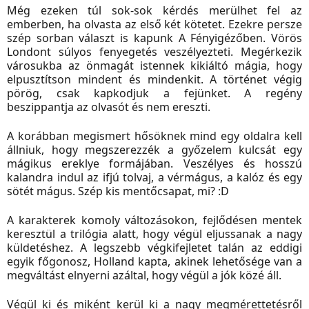
Még ezeken túl sok-sok kérdés merülhet fel az
emberben, ha olvasta az első két kötetet. Ezekre persze
szép sorban választ is kapunk A Fényigézőben. Vörös
Londont súlyos fenyegetés veszélyezteti. Megérkezik
városukba az önmagát istennek kikiáltó mágia, hogy
elpusztítson mindent és mindenkit. A történet végig
pörög, csak kapkodjuk a fejünket. A regény
beszippantja az olvasót és nem ereszti.
A korábban megismert hősöknek mind egy oldalra kell
állniuk, hogy megszerezzék a győzelem kulcsát egy
mágikus ereklye formájában. Veszélyes és hosszú
kalandra indul az ifjú tolvaj, a vérmágus, a kalóz és egy
sötét mágus. Szép kis mentőcsapat, mi? :D
A karakterek komoly változásokon, fejlődésen mentek
keresztül a trilógia alatt, hogy végül eljussanak a nagy
küldetéshez. A legszebb végkifejletet talán az eddigi
egyik főgonosz, Holland kapta, akinek lehetősége van a
megváltást elnyerni azáltal, hogy végül a jók közé áll.
Végül ki és miként kerül ki a nagy megmérettetésről