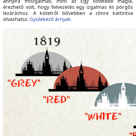
annyira mozgalmas, mint az Egy sötétebb mágia,
érezhető volt, hogy felvezetés egy izgalmas és pörgős
lezáráshoz. A kötetről bővebben a címre kattintva
olvashatsz:
Gyülekező árnyak.