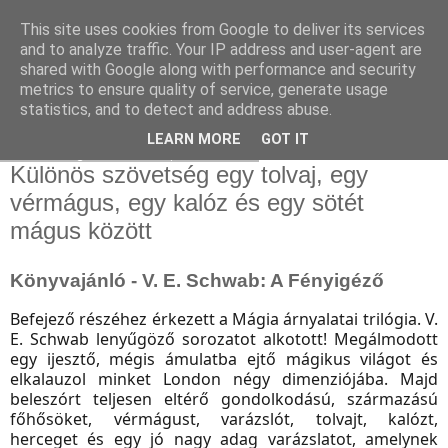
This site uses cookies from Google to deliver its services
and to analyze traffic. Your IP address and user-agent are
shared with Google along with performance and security
metrics to ensure quality of service, generate usage
statistics, and to detect and address abuse.
▼
LEARN MORE
GOT IT
2018. augusztus 11., szombat
Különös szövetség egy tolvaj, egy
vérmágus, egy kalóz és egy sötét
mágus között
Könyvajánló - V. E. Schwab: A Fényigéző
Befejező részéhez érkezett a Mágia árnyalatai trilógia. V.
E. Schwab lenyűgöző sorozatot alkotott! Megálmodott
egy ijesztő, mégis ámulatba ejtő mágikus világot és
elkalauzol minket London négy dimenziójába. Majd
beleszórt teljesen eltérő gondolkodású, származású
főhősöket, vérmágust, varázslót, tolvajt, kalózt,
herceget és egy jó nagy adag varázslatot, amelynek