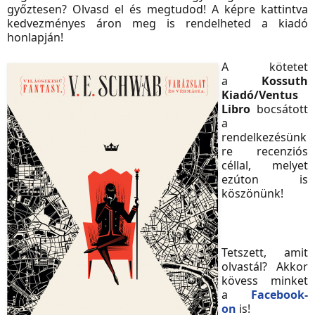
győztesen? Olvasd el és megtudod! A képre kattintva
kedvezményes áron meg is rendelheted a kiadó
honlapján!
A kötetet
a
Kossuth
Kiadó/Ventus
Libro
bocsátott
a
rendelkezésünk
re recenziós
céllal, melyet
ezúton is
köszönünk!
Tetszett, amit
olvastál? Akkor
kövess minket
a
Facebook-
on
is!