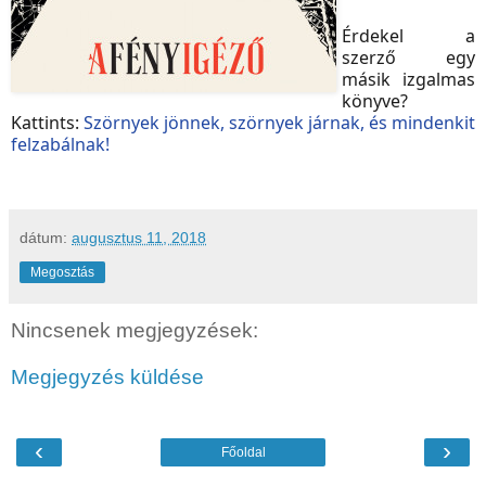
Érdekel a
szerző egy
másik izgalmas
könyve?
Kattints:
Szörnyek jönnek, szörnyek járnak, és mindenkit
felzabálnak!
dátum:
augusztus 11, 2018
Megosztás
Nincsenek megjegyzések:
Megjegyzés küldése
‹
›
Főoldal