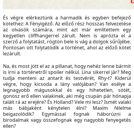
És végre elérkeztünk a harmadik és egyben befejező
kötethez: A Fényigéző. Az előző rész hosszas felvezetése
az olvasók számára, mint azt már említettem egy
kegyetlen cliffhangerrel zárult. Nem is aprózta el a
szerző a folytatást, rögtön bele is vág a dolgok sűrűjébe.
Pontosan ott folytatódik a történet, ahol az előző kötet
lezárult.
Na, és most jött el az a pillanat, hogy nehéz lenne bármit
is írni a történetről spoiler nélkül. Lina sikerrel jár? Meg
tudja menteni az antarit és testvérét, Rhy-t? Kiderül
végre, hogy kicsoda a lány valójában? Van esélye a
legnagyobb mágusokkal és egy hihetetlen, sötét,
gonosz erő ellen valakinek, aki még csupán pár hónapja
talált rá az erejére? És Holland? Vele mi lesz? Ismét valaki
más bábjaként kénytelen élni? Maxim félelme
beigazolódik? Egymással fognak háborúzni a
birodalmak vagy összefognak egy nagyobb fenyegetés
ellen?