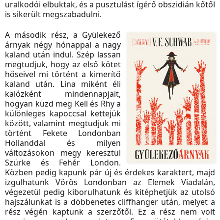
uralkodói elbuktak, és a pusztulást ígérő obszidián kőtől
is sikerült megszabadulni.
A második rész, a Gyülekező
árnyak négy hónappal a nagy
kaland után indul. Szép lassan
megtudjuk, hogy az első kötet
hőseivel mi történt a kimerítő
kaland után. Lina miként éli
kalózként mindennapjait,
hogyan küzd meg Kell és Rhy a
különleges kapoccsal kettejük
között, valamint megtudjuk mi
történt Fekete Londonban
Hollanddal és milyen
változásokon megy keresztül
Szürke és Fehér London.
Közben pedig kapunk pár új és érdekes karaktert, majd
izgulhatunk Vörös Londonban az Elemek Viadalán,
végezetül pedig kiborulhatunk és kitéphetjük az utolsó
hajszálunkat is a döbbenetes cliffhanger után, melyet a
rész végén kaptunk a szerzőtől. Ez a rész nem volt