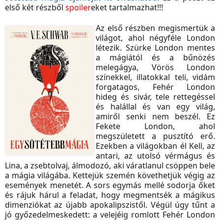
első két részből
spoiler
eket tartalmazhat!!!
Az első részben megismertük a
világot, ahol négyféle London
létezik. Szürke London mentes
a mágiától és a bűnözés
melegágya, Vörös London
színekkel, illatokkal teli, vidám
forgatagos, Fehér London
hideg és sivár, tele rettegéssel
és halállal és van egy világ,
amiről senki nem beszél. Ez
Fekete London, ahol
megszületett a pusztító erő.
Ezekben a világokban él Kell, az
antari, az utolsó vérmágus és
Lina, a zsebtolvaj, álmodozó, aki váratlanul csöppen bele
a mágia világába. Kettejük szemén követhetjük végig az
események menetét. A sors egymás mellé sodorja őket
és rájuk hárul a feladat, hogy megmentsék a mágikus
dimenziókat az újabb apokalipszistől. Végül úgy tűnt a
jó győzedelmeskedett: a velejéig romlott Fehér London