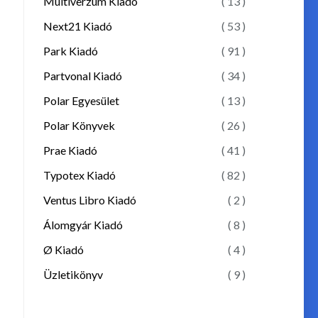
Multiverzum Kiadó
( 13 )
Next21 Kiadó
( 53 )
Park Kiadó
( 91 )
Partvonal Kiadó
( 34 )
Polar Egyesület
( 13 )
Polar Könyvek
( 26 )
Prae Kiadó
( 41 )
Typotex Kiadó
( 82 )
Ventus Libro Kiadó
( 2 )
Álomgyár Kiadó
( 8 )
Ø Kiadó
( 4 )
Üzletikönyv
( 9 )