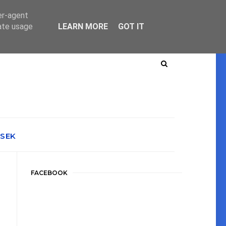
er-agent
rate usage
LEARN MORE
GOT IT
ÉSEK
FACEBOOK