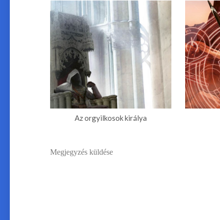
Az ​orgyilkosok királya
Megjegyzés küldése