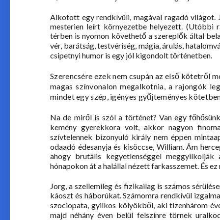
Alkotott egy rendkívüli, magával ragadó világot. J
mesterien leírt környezetbe helyezett. (Utóbbi 
térben is nyomon követhető a szereplők által bela
vér, barátság, testvériség, mágia, árulás, hatalomvá
csipetnyi humor is egy jól kigondolt történetben.
Szerencsére ezek nem csupán az első kötetről mo
magas színvonalon megalkotnia, a rajongók l
mindet egy szép, igényes gyűjteményes kötetben
Na de miről is szól a történet? Van egy főhősün
kemény gyerekkora volt, akkor nagyon finom
szívtelennek bizonyuló király nem éppen mintaapa
odaadó édesanyja és kisöccse, William. Ám herceg
ahogy brutális kegyetlenséggel meggyilkolják a
hónapokon át a halállal nézett farkasszemet. És ez
Jorg, a szellemileg és fizikailag is számos sérülés
káoszt és háborúkat. Számomra rendkívül izgalmas 
szociopata, gyilkos kölyökből, aki tizenhárom év
majd néhány éven belül felszínre törnek uralk