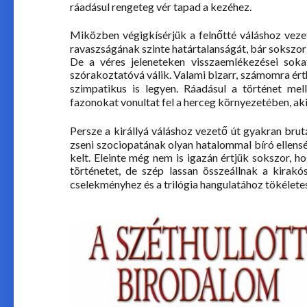
ráadásul rengeteg vér tapad a kezéhez.
Miközben végigkísérjük a felnőtté váláshoz vezet
ravaszságának szinte határtalanságát, bár sokszor -
De a véres jeleneteken visszaemlékezései soka
szórakoztatóvá válik. Valami bizarr, számomra ér
szimpatikus is legyen. Ráadásul a történet mel
fazonokat vonultat fel a herceg környezetében, ak
Persze a királlyá váláshoz vezető út gyakran bru
zseni szociopatának olyan hatalommal bíró ellensé
kelt. Eleinte még nem is igazán értjük sokszor, ho
történetet, de szép lassan összeállnak a kirak
cselekményhez és a trilógia hangulatához tökéletes