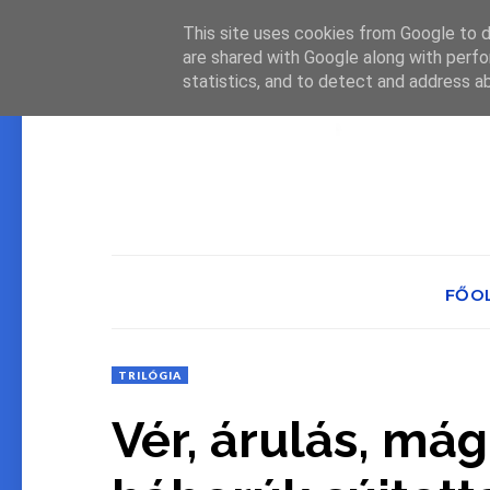
This site uses cookies from Google to de
are shared with Google along with perfo
statistics, and to detect and address a
FŐO
TRILÓGIA
Vér, árulás, mág