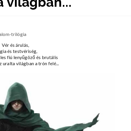
 világban...
alom-trilógia
Vér és árulás,
ia és testvériség,
les fiú lenyűgöző és brutális
 uralta világban a trón felé...