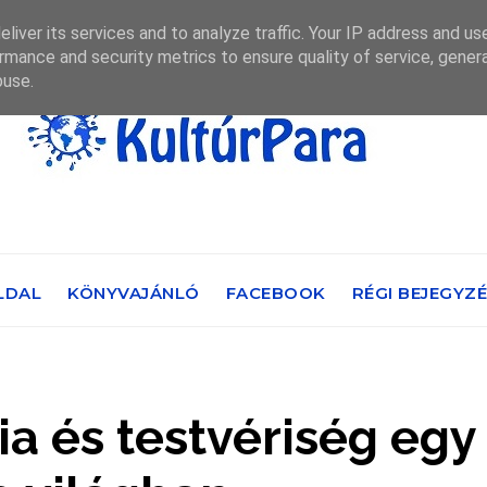
liver its services and to analyze traffic. Your IP address and us
rmance and security metrics to ensure quality of service, gene
buse.
LDAL
KÖNYVAJÁNLÓ
FACEBOOK
RÉGI BEJEGYZ
ia és testvériség egy