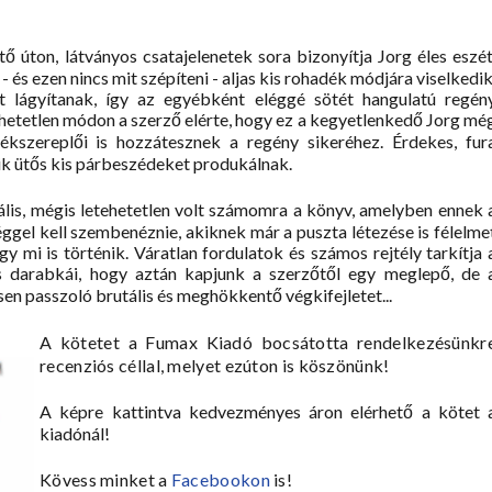
ő úton, látványos csatajelenetek sora bizonyítja Jorg éles eszét
 és ezen nincs mit szépíteni - aljas kis rohadék módjára viselkedik
t lágyítanak, így az egyébként eléggé sötét hangulatú regén
thetetlen módon a szerző elérte, hogy ez a kegyetlenkedő Jorg mé
lékszereplői is hozzátesznek a regény sikeréhez. Érdekes, fur
ik ütős kis párbeszédeket produkálnak.
tális, mégis letehetetlen volt számomra a könyv, amelyben ennek 
ggel kell szembenéznie, akiknek már a puszta létezése is félelme
gy mi is történik. Váratlan fordulatok és számos rejtély tarkítja 
ós darabkái, hogy aztán kapjunk a szerzőtől egy meglepő, de 
en passzoló brutális és meghökkentő végkifejletet...
A kötetet a
Fumax Kiadó
bocsátotta rendelkezésünkr
recenziós céllal, melyet ezúton is köszönünk!
A képre kattintva kedvezményes áron elérhető a kötet 
kiadónál!
Kövess minket a
Facebookon
is!