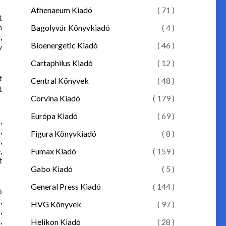
Athenaeum Kiadó
( 71 )
t
n
Bagolyvár Könyvkiadó
( 4 )
,
Bioenergetic Kiadó
( 46 )
y
Cartaphilus Kiadó
( 12 )
t
Central Könyvek
( 48 )
t
Corvina Kiadó
( 179 )
Európa Kiadó
( 69 )
,
,
Figura Könyvkiadó
( 8 )
,
,
Fumax Kiadó
( 159 )
t
Gabo Kiadó
( 5 )
General Press Kiadó
( 144 )
ó
,
HVG Könyvek
( 97 )
,
,
Helikon Kiadó
( 28 )