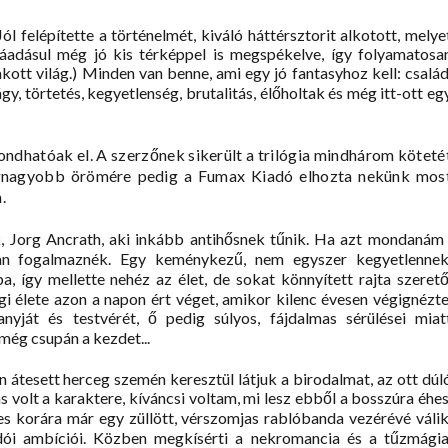
ól felépítette a történelmét, kiváló háttérsztorit alkotott, melye
ráadásul még jó kis térképpel is megspékelve, így folyamatosa
kott világ.) Minden van benne, ami egy jó fantasyhoz kell: család
gy, törtetés, kegyetlenség, brutalitás, élőholtak és még itt-ott eg
ndhatóak el. A szerzőnek sikerült a trilógia mindhárom köteté
egnagyobb örömére pedig a Fumax Kiadó elhozta nekünk mos
.
k, Jorg Ancrath, aki inkább antihősnek tűnik. Ha azt mondanám 
an fogalmaznék. Egy keménykezű, nem egyszer kegyetlennek
, így mellette nehéz az élet, de sokat könnyített rajta szerető
i élete azon a napon ért véget, amikor kilenc évesen végignézte
nyját és testvérét, ő pedig súlyos, fájdalmas sérülései miat
 még csupán a kezdet...
en átesett herceg szemén keresztül látjuk a birodalmat, az ott dúl
volt a karaktere, kíváncsi voltam, mi lesz ebből a bosszúra éhes
es korára már egy züllött, vérszomjas rablóbanda vezérévé válik
odói ambíciói. Közben megkísérti a nekromancia és a tűzmágia