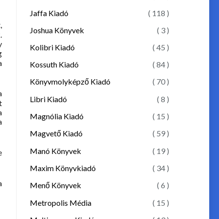
Jaffa Kiadó
( 118 )
,
Joshua Könyvek
( 3 )
.
y
Kolibri Kiadó
( 45 )
g
a
Kossuth Kiadó
( 84 )
Könyvmolyképző Kiadó
( 70 )
a
Libri Kiadó
( 8 )
t
a
Magnólia Kiadó
( 15 )
a
Magvető Kiadó
( 59 )
Manó Könyvek
( 19 )
e
Maxim Könyvkiadó
( 34 )
a
Menő Könyvek
( 6 )
Metropolis Média
( 15 )