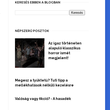
KERESÉS EBBEN A BLOGBAN
NÉPSZERŰ POSZTOK
Az igaz történeten
alapuló klasszikus
horror ismét
megjelent!
Megesz a tyúktetű? Tuti tipp a
mellékhatások nélküli kezelésre
Valóság vagy fikció? - A hasadék