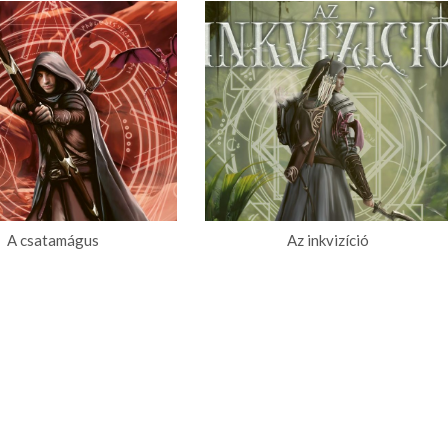
A csatamágus
Az ​inkvizíció