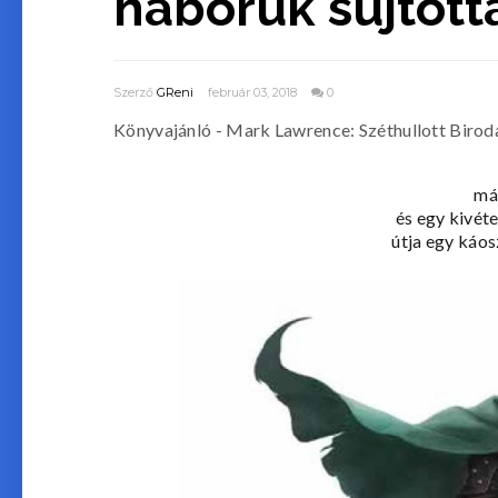
háborúk sújtotta
Szerző
GReni
február 03, 2018
0
Könyvajánló - Mark Lawrence: Széthullott Birod
mág
és egy kivéte
útja egy káosz