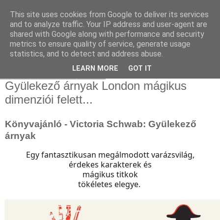
This site uses cookies from Google to deliver its services
and to analyze traffic. Your IP address and user-agent are
shared with Google along with performance and security
metrics to ensure quality of service, generate usage
statistics, and to detect and address abuse.
▼
LEARN MORE
GOT IT
2017. december 5., kedd
Gyülekező árnyak London mágikus
dimenziói felett...
Könyvajánló - Victoria Schwab: Gyülekező
árnyak
Egy fantasztikusan megálmodott varázsvilág,
érdekes karakterek és
mágikus titkok
tökéletes elegye.