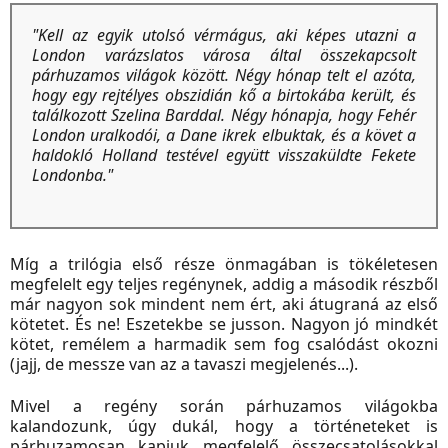
"Kell az egyik utolsó vérmágus, aki képes utazni a
London varázslatos városa által összekapcsolt
párhuzamos világok között. Négy hónap telt el azóta,
hogy egy rejtélyes obszidián kő a birtokába került, és
találkozott Szelina Barddal. Négy hónapja, hogy Fehér
London uralkodói, a Dane ikrek elbuktak, és a követ a
haldokló Holland testével együtt visszaküldte Fekete
Londonba."
Míg a trilógia első része önmagában is tökéletesen
megfelelt egy teljes regénynek, addig a második részből
már nagyon sok mindent nem ért, aki átugraná az első
kötetet. És ne! Eszetekbe se jusson. Nagyon jó mindkét
kötet, remélem a harmadik sem fog csalódást okozni
(jajj, de messze van az a tavaszi megjelenés...).
Mivel a regény során párhuzamos világokba
kalandozunk, úgy dukál, hogy a történeteket is
párhuzamosan kapjuk megfelelő összecsatolásokkal