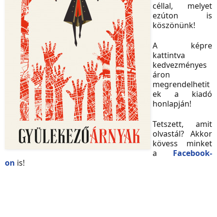
céllal, melyet
ezúton is
köszönünk!
A képre
kattintva
kedvezményes
áron
megrendelhetit
ek a kiadó
honlapján!
Tetszett, amit
olvastál? Akkor
kövess minket
a
Facebook-
on
is!