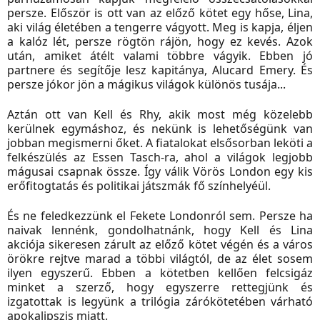
persze. Először is ott van az előző kötet egy hőse, Lina,
aki világ életében a tengerre vágyott. Meg is kapja, éljen
a kalóz lét, persze rögtön rájön, hogy ez kevés. Azok
után, amiket átélt valami többre vágyik. Ebben jó
partnere és segítője lesz kapitánya, Alucard Emery. És
persze jókor jön a mágikus világok különös tusája...
Aztán ott van Kell és Rhy, akik most még közelebb
kerülnek egymáshoz, és nekünk is lehetőségünk van
jobban megismerni őket. A fiatalokat elsősorban leköti a
felkészülés az
Essen Tasch-ra, ahol a világok legjobb
mágusai csapnak össze. Így válik Vörös London egy kis
erőfitogtatás és politikai játszmák fő színhelyéül.
És ne feledkezzünk el Fekete Londonról sem. Persze ha
naivak lennénk, gondolhatnánk, hogy Kell és Lina
akciója sikeresen zárult az előző kötet végén és a város
örökre rejtve marad a többi világtól, de az élet sosem
ilyen egyszerű. Ebben a kötetben kellően felcsigáz
minket a szerző, hogy egyszerre rettegjünk és
izgatottak is legyünk a trilógia zárókötetében várható
apokalipszis miatt.