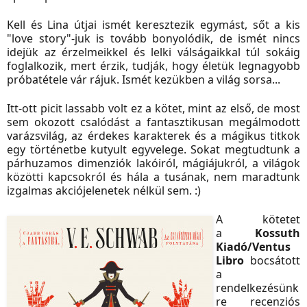
Kell és Lina útjai ismét keresztezik egymást, sőt a kis
"love story"-juk is tovább bonyolódik, de ismét nincs
idejük az érzelmeikkel és lelki válságaikkal túl sokáig
foglalkozik, mert érzik, tudják, hogy életük legnagyobb
próbatétele vár rájuk. Ismét kezükben a világ sorsa...
Itt-ott picit lassabb volt ez a kötet, mint az első, de most
sem okozott csalódást a fantasztikusan megálmodott
varázsvilág, az érdekes karakterek és a mágikus titkok
egy történetbe kutyult egyvelege. Sokat megtudtunk a
párhuzamos dimenziók lakóiról, mágiájukról, a világok
közötti kapcsokról és hála a tusának, nem maradtunk
izgalmas akciójelenetek nélkül sem. :)
A kötetet
a
Kossuth
Kiadó/Ventus
Libro
bocsátott
a
rendelkezésünk
re recenziós