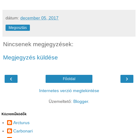
dátum:
december 05, 2017
Megosztás
Nincsenek megjegyzések:
Megjegyzés küldése
‹
›
Főoldal
Internetes verzió megtekintése
Üzemeltető:
Blogger
.
Közreműködők
Arcturus
Carbonari