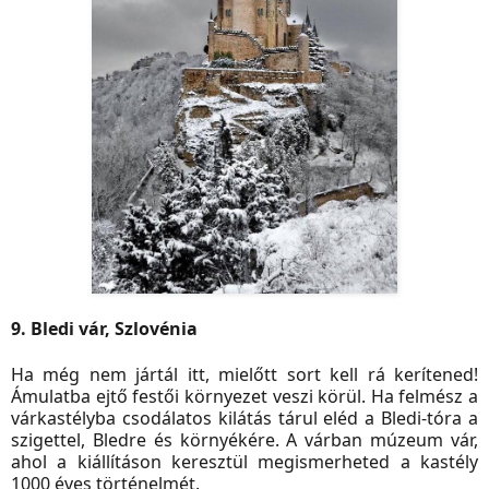
9. Bledi vár, Szlovénia
Ha még nem jártál itt, mielőtt sort kell rá kerítened!
Ámulatba ejtő festői környezet veszi körül. Ha felmész a
várkastélyba csodálatos kilátás tárul eléd a Bledi-tóra a
szigettel, Bledre és környékére. A várban múzeum vár,
ahol a kiállításon keresztül megismerheted a kastély
1000 éves történelmét.