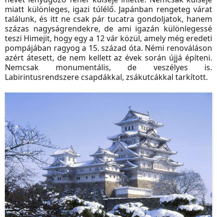
miatt különleges, igazi túlélő. Japánban rengeteg várat
találunk, és itt ne csak pár tucatra gondoljatok, hanem
százas nagyságrendekre, de ami igazán különlegessé
teszi Himejit, hogy egy a 12 vár közül, amely még eredeti
pompájában ragyog a 15. század óta. Némi renováláson
azért átesett, de nem kellett az évek során újjá építeni.
Nemcsak monumentális, de veszélyes is.
Labirintusrendszere csapdákkal, zsákutcákkal tarkított.