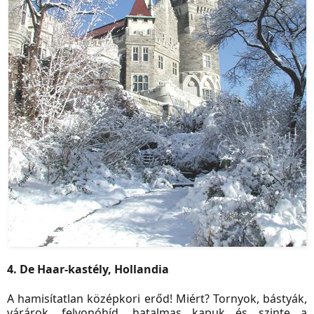
4. De Haar-kastély, Hollandia
A hamisítatlan középkori erőd! Miért? Tornyok, bástyák,
várárok, felvonóhíd, hatalmas kapuk és szinte a