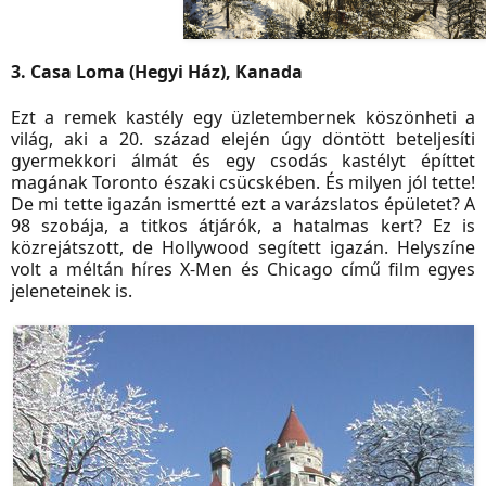
3. Casa Loma (Hegyi Ház), Kanada
Ezt a remek kastély egy üzletembernek köszönheti a
világ, aki a 20. század elején úgy döntött beteljesíti
gyermekkori álmát és egy csodás kastélyt építtet
magának Toronto északi csücskében. És milyen jól tette!
De mi tette igazán ismertté ezt a varázslatos épületet? A
98 szobája, a titkos átjárók, a hatalmas kert? Ez is
közrejátszott, de Hollywood segített igazán. Helyszíne
volt a méltán híres X-Men és Chicago című film egyes
jeleneteinek is.