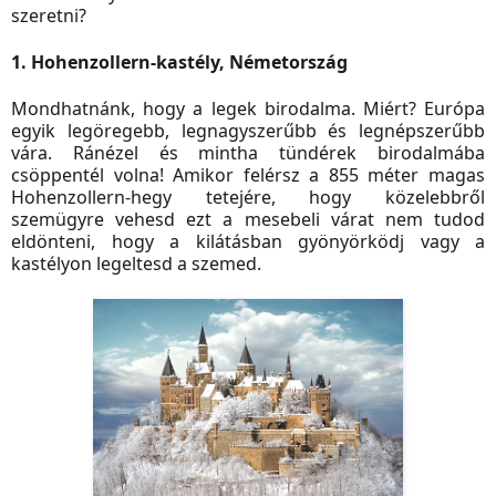
szeretni?
1. Hohenzollern-kastély, Németország
Mondhatnánk, hogy a legek birodalma. Miért? Európa
egyik legöregebb, legnagyszerűbb és legnépszerűbb
vára. Ránézel és mintha tündérek birodalmába
csöppentél volna! Amikor felérsz a 855 méter magas
Hohenzollern-hegy tetejére, hogy közelebbről
szemügyre vehesd ezt a mesebeli várat nem tudod
eldönteni, hogy a kilátásban gyönyörködj vagy a
kastélyon legeltesd a szemed.