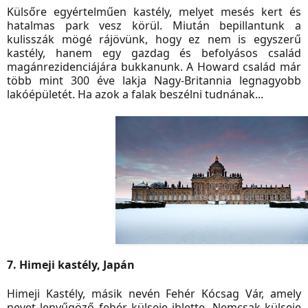
Külsőre egyértelműen kastély, melyet mesés kert és
hatalmas park vesz körül. Miután bepillantunk a
kulisszák mögé rájövünk, hogy ez nem is egyszerű
kastély, hanem egy gazdag és befolyásos család
magánrezidenciájára bukkanunk. A Howard család már
több mint 300 éve lakja Nagy-Britannia legnagyobb
lakóépületét. Ha azok a falak beszélni tudnának...
7. Himeji kastély, Japán
Himeji Kastély, másik nevén Fehér Kócsag Vár, amely
nevet lenyűgöző fehér külseje ihlette. Nemcsak külseje