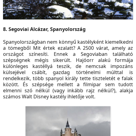
8. Segoviai Alcázar, Spanyolország
Spanyolországban nem könnyű kastélyként kiemelkedni
a tömegből Mit értek ezalatt? A 2500 várat, amely az
országot színesíti. Ennek a Segoviaban található
szépségnek mégis sikerült. Hajóorr alakú formája
különleges kastéllyá teszik, de nemcsak impozáns
külsejével csábít, gazdag történelmi múlttal is
rendelkezik, több spanyol király tette tiszteletét e falak
között. És szépsége mellett a filmipar sem tudott
elmenni szó nélkül (vagy inkább rajz nélkül?), alakja
számos Walt Disney kastély ihletője volt.