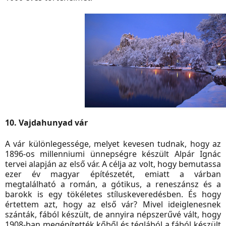
10. Vajdahunyad vár
A vár különlegessége, melyet kevesen tudnak, hogy az
1896-os millenniumi ünnepségre készült Alpár Ignác
tervei alapján az első vár. A célja az volt, hogy bemutassa
ezer év magyar építészetét, emiatt a várban
megtalálható a román, a gótikus, a reneszánsz és a
barokk is egy tökéletes stíluskeveredésben. És hogy
értettem azt, hogy az első vár? Mivel ideiglenesnek
szánták, fából készült, de annyira népszerűvé vált, hogy
1908-ban megépítették kőből és téglából a fából készült