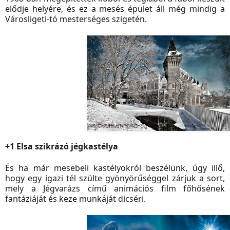
elődje helyére, és ez a mesés épület áll még mindig a
Városligeti-tó mesterséges szigetén.
+1 Elsa szikrázó jégkastélya
És ha már mesebeli kastélyokról beszélünk, úgy illő,
hogy egy igazi tél szülte gyönyörűséggel zárjuk a sort,
mely a Jégvarázs című animációs film főhősének
fantáziáját és keze munkáját dicséri.