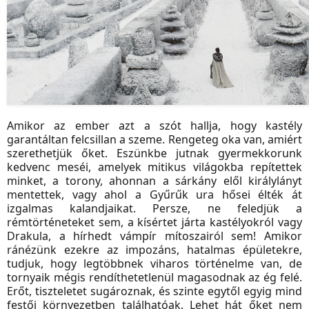
Amikor az ember azt a szót hallja, hogy kastély
garantáltan felcsillan a szeme. Rengeteg oka van, amiért
szerethetjük őket. Eszünkbe jutnak gyermekkorunk
kedvenc meséi, amelyek mitikus világokba repítettek
minket, a torony, ahonnan a sárkány elől királylányt
mentettek, vagy ahol a Gyűrűk ura hősei élték át
izgalmas kalandjaikat. Persze, ne feledjük a
rémtörténeteket sem, a kísértet járta kastélyokról vagy
Drakula, a hírhedt vámpír mítoszairól sem! Amikor
ránézünk ezekre az impozáns, hatalmas épületekre,
tudjuk, hogy legtöbbnek viharos történelme van, de
tornyaik mégis rendíthetetlenül magasodnak az ég felé.
Erőt, tiszteletet sugároznak, és szinte egytől egyig mind
festői környezetben találhatóak. Lehet hát őket nem