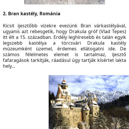
2. Bran kastély, Románia
Kicsit ijesztőbb vizekre evezünk Bran várkastélyával,
ugyanis azt rebesgetik, hogy Drakula gróf (Vlad Tepes)
itt élt a 15. században. Erdély leghíresebb és talán egyik
legszebb kastélya a törcsvári Drakula kastély
múzeumként üzemel, érdemes ellátogatni ide. De
számos félelmetes elemet is tartalmaz, ijesztő
fafaragások tarkítják, ráadásul úgy tartják kísértet lakta
hely...