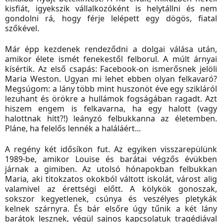
kisfiát, igyekszik vállalkozóként is helytállni és nem
gondolni rá, hogy férje lelépett egy dögös, fiatal
szőkével.
Már épp kezdenek rendeződni a dolgai válása után,
amikor élete ismét fenekestől felborul. A múlt árnyai
kísértik. Az első csapás: Facebook-on ismerősnek jelöli
Maria Weston. Ugyan mi lehet ebben olyan felkavaró?
Megsúgom: a lány több mint huszonöt éve egy szikláról
lezuhant és örökre a hullámok fogságában ragadt. Azt
hiszem engem is felkavarna, ha egy halott (vagy
halottnak hitt?!) leányzó felbukkanna az életemben.
Pláne, ha felelős lennék a haláláért...
A regény két idősíkon fut. Az egyiken visszarepülünk
1989-be, amikor Louise és barátai végzős évükben
járnak a gimiben. Az utolsó hónapokban felbukkan
Maria, aki titokzatos okokból váltott iskolát, várost alig
valamivel az érettségi előtt. A kölykök gonoszak,
sokszor kegyetlenek, csúnya és veszélyes pletykák
kelnek szárnyra. És bár elsőre úgy tűnik a két lány
barátok lesznek, végül sajnos kapcsolatuk tragédiával