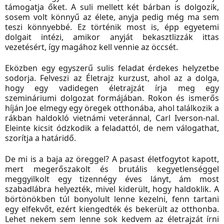
támogatja őket. A suli mellett két bárban is dolgozik,
sosem volt könnyű az élete, anyja pedig még ma sem
teszi könnyebbé. Ez történik most is, épp egyetemi
dolgait intézi, amikor anyját bekasztlizzák ittas
vezetésért, így magához kell vennie az öccsét.
Eközben egy egyszerű sulis feladat érdekes helyzetbe
sodorja. Felveszi az Életrajz kurzust, ahol az a dolga,
hogy egy vadidegen életrajzát írja meg egy
szemináriumi dolgozat formájában. Rokon és ismerős
híján Joe elmegy egy öregek otthonába, ahol találkozik a
rákban haldokló vietnámi veteránnal, Carl Iverson-nal.
Eleinte kicsit ódzkodik a feladattól, de nem válogathat,
szorítja a határidő.
De mi is a baja az öreggel? A pasast életfogytot kapott,
mert megerőszakolt és brutális kegyetlenséggel
meggyilkolt egy tizennégy éves lányt, ám most
szabadlábra helyezték, mivel kiderült, hogy haldoklik. A
börtönökben túl bonyolult lenne kezelni, fenn tartani
egy elfekvőt, ezért kiengedték és bekerült az otthonba.
Lehet nekem sem lenne sok kedvem az életrajzát írni