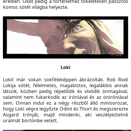
ereiben. Őket pedig a történethez tökéletesen passzoló
komor, sötét világba helyezte.
Loki
Lokit már sokan sokféleképpen ábrázolták. Rob Rodi
Lokija sötét, félelmetes, magabiztos, legalábbis annak
látszik, közben pedig tépelődik és vívódik önmagával,
valamint nem fukarkodik az iróniával és az öniróniával
sem. Onnan indul ez a négy részből álló minisorozat,
hogy Loki végre legyőzte Odint és Thort és megszerezte
Asgard trónját, majd mindenki, aki veszélyeztetné
uralmát börtönbe vetett.