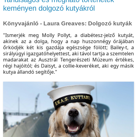
keményen dolgozó kutyákról
Könyvajánló - Laura Greaves: Dolgozó ​kutyák
"Ismerjék meg Molly Pollyt, a diabétesz-jelző kutyát,
akinek
az a dolga, hogy a nap huszonnégy órájában
őrködjék
két kis gazdája egészsége fölött; Bailey-t, a
sirályügyi igazgatóhelyettest, aki távol tartja a szemtelen
madarakat az Ausztrál Tengerészeti Múzeum értékes,
régi hajóitól; és Daisyt, a collie-keveréket, aki egy másik
kutya állandó segítője."