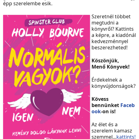
épp szerelembe esik.
Szeretnél többet
megtudni a
könyvről? Kattints
a képre, a kiadónál
kedvezménnyel
beszerezheted!
Köszönjük,
Menő
Könyvek!
Érdekelnek a
könyvújdonságok?
Kövess
bennünket
Faceb
ook
-on is!
Az élet és a
szerelem kamasz
szemmel...
kattints!