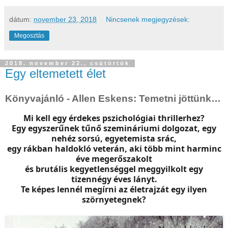
dátum:
november 23, 2018
Nincsenek megjegyzések:
Megosztás
2018. november 22., csütörtök
Egy eltemetett élet
Könyvajánló - Allen Eskens: Temetni jöttünk…
Mi kell egy érdekes pszichológiai thrillerhez?
Egy egyszerűnek tűnő szemináriumi dolgozat, egy
nehéz sorsú, egyetemista srác,
egy rákban haldokló veterán, aki több mint harminc
éve megerőszakolt
és brutális kegyetlenséggel meggyilkolt egy
tizennégy éves lányt.
Te képes lennél megírni az életrajzát egy ilyen
szörnyetegnek?