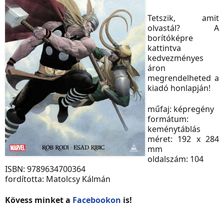
Tetszik, amit
olvastál? A
borítóképre
kattintva
kedvezményes
áron
megrendelheted a
kiadó honlapján!
műfaj: képregény
formátum:
keménytáblás
méret: 192 x 284
mm
oldalszám: 104
ISBN: 9789634700364
fordította: Matolcsy Kálmán
Kövess minket a
Facebookon
is!