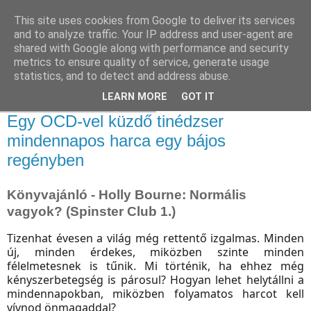
This site uses cookies from Google to deliver its services
and to analyze traffic. Your IP address and user-agent are
shared with Google along with performance and security
metrics to ensure quality of service, generate usage
statistics, and to detect and address abuse.
▼
LEARN MORE
GOT IT
2018. november 27., kedd
Egy OCD-vel küzdő tinédzser
mindennapos harca egy bájos
regényben
Könyvajánló - Holly Bourne: Normális
vagyok? (Spinster Club 1.)
Tizenhat évesen a világ még rettentő izgalmas. Minden
új, minden érdekes, miközben szinte minden
félelmetesnek is tűnik. Mi történik, ha ehhez még
kényszerbetegség is párosul? Hogyan lehet helytállni a
mindennapokban, miközben folyamatos harcot kell
vívnod önmagaddal?