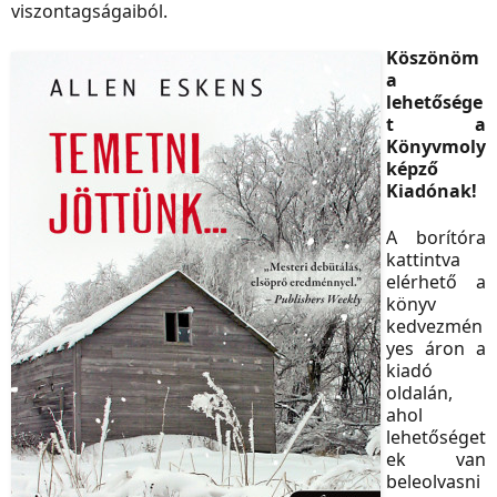
viszontagságaiból.
Köszönöm
a
lehetősége
t a
Könyvmoly
képző
Kiadónak!
A borítóra
kattintva
elérhető a
könyv
kedvezmén
yes áron a
kiadó
oldalán,
ahol
lehetőséget
ek van
beleolvasni