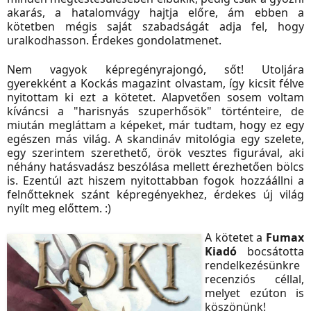
akarás, a hatalomvágy hajtja előre, ám ebben a
kötetben mégis saját szabadságát adja fel, hogy
uralkodhasson. Érdekes gondolatmenet.
Nem vagyok képregényrajongó, sőt! Utoljára
gyerekként a Kockás magazint olvastam, így kicsit félve
nyitottam ki ezt a kötetet. Alapvetően sosem voltam
kíváncsi a "harisnyás szuperhősök" történteire, de
miután megláttam a képeket, már tudtam, hogy ez egy
egészen más világ. A skandináv mitológia egy szelete,
egy szerintem szerethető, örök vesztes figurával, aki
néhány hatásvadász beszólása mellett érezhetően bölcs
is. Ezentúl azt hiszem nyitottabban fogok hozzáállni a
felnőtteknek szánt képregényekhez, érdekes új világ
nyílt meg előttem. :)
A kötetet a
Fumax
Kiadó
bocsátotta
rendelkezésünkre
recenziós céllal,
melyet ezúton is
köszönünk!