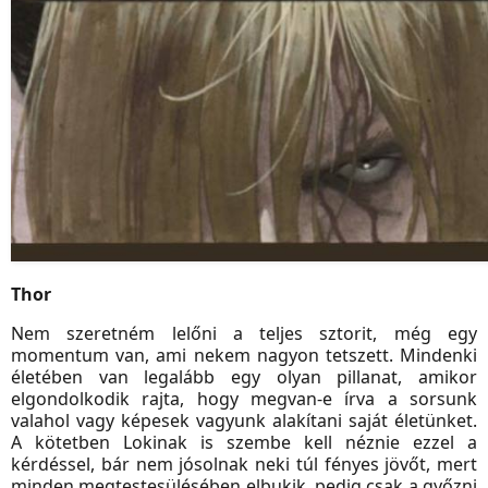
Thor
Nem szeretném lelőni a teljes sztorit, még egy
momentum van, ami nekem nagyon tetszett. Mindenki
életében van legalább egy olyan pillanat, amikor
elgondolkodik rajta, hogy megvan-e írva a sorsunk
valahol vagy képesek vagyunk alakítani saját életünket.
A kötetben Lokinak is szembe kell néznie ezzel a
kérdéssel, bár nem jósolnak neki túl fényes jövőt, mert
minden megtestesülésében elbukik, pedig csak a győzni