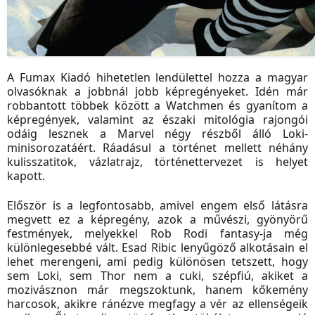
A Fumax Kiadó hihetetlen lendülettel hozza a magyar
olvasóknak a jobbnál jobb képregényeket. Idén már
robbantott többek között a Watchmen és gyanítom a
képregények, valamint az északi mitológia rajongói
odáig lesznek a Marvel négy részből álló Loki-
minisorozatáért. Ráadásul a történet mellett néhány
kulisszatitok, vázlatrajz, történettervezet is helyet
kapott.
Először is a legfontosabb, amivel engem első látásra
megvett ez a képregény, azok a művészi, gyönyörű
festmények, melyekkel Rob Rodi fantasy-ja még
különlegesebbé vált. Esad Ribic lenyűgöző alkotásain el
lehet merengeni, ami pedig különösen tetszett, hogy
sem Loki, sem Thor nem a cuki, szépfiú, akiket a
mozivásznon már megszoktunk, hanem kőkemény
harcosok, akikre ránézve megfagy a vér az ellenségeik