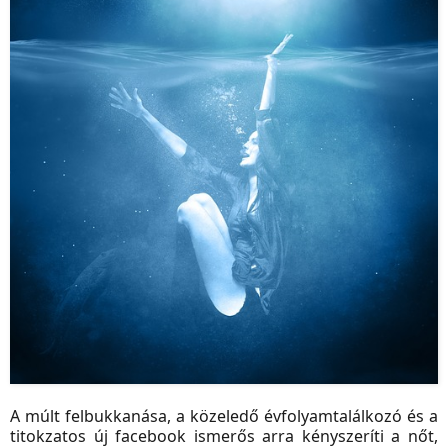
A múlt felbukkanása, a közeledő évfolyamtalálkozó és a
titokzatos új facebook ismerős arra kényszeríti a nőt,