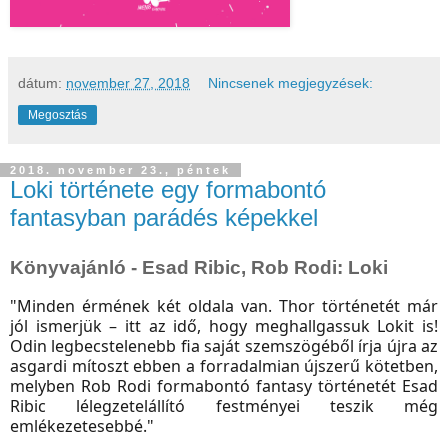
dátum:
november 27, 2018
Nincsenek megjegyzések:
Megosztás
2018. november 23., péntek
Loki története egy formabontó
fantasyban parádés képekkel
Könyvajánló - Esad Ribic, Rob Rodi: Loki
"Minden érmének két oldala van. Thor történetét már
jól ismerjük – itt az idő, hogy meghallgassuk Lokit is!
Odin legbecstelenebb fia saját szemszögéből írja újra az
asgardi mítoszt ebben a forradalmian újszerű kötetben,
melyben Rob Rodi formabontó fantasy történetét Esad
Ribic lélegzetelállító festményei teszik még
emlékezetesebbé."