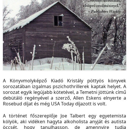
A Könyvmolyképző Kiadó Kristály pöttyös könyvek
sorozatában izgalmas pszichothrillerek kaptak helyet. A
sorozat egyik legújabb kötetével, a Temetni jöttünk című
debütáló regényével a szerző, Allen Eskens elnyerte a
Rosebud díjat és még USA Today díjazott is volt.
A történet főszereplője Joe Talbert egy egyetemista
kölyök, aki vidéken hagyta alkoholista anyját és autista
öccsét, hogy tanulhasson, de amennyire tudja