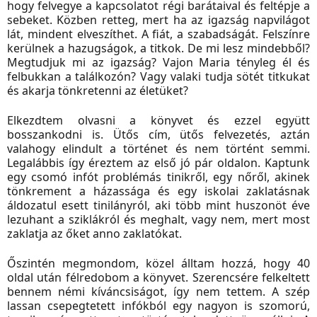
hogy felvegye a kapcsolatot régi barátaival és feltépje a
sebeket. Közben retteg, mert ha az igazság napvilágot
lát, mindent elveszíthet. A fiát, a szabadságát. Felszínre
kerülnek a hazugságok, a titkok. De mi lesz mindebből?
Megtudjuk mi az igazság? Vajon Maria tényleg él és
felbukkan a találkozón? Vagy valaki tudja sötét titkukat
és akarja tönkretenni az életüket?
Elkezdtem olvasni a könyvet és ezzel együtt
bosszankodni is. Ütős cím, ütős felvezetés, aztán
valahogy elindult a történet és nem történt semmi.
Legalábbis így éreztem az első jó pár oldalon. Kaptunk
egy csomó infót problémás tinikről, egy nőről, akinek
tönkrement a házassága és egy iskolai zaklatásnak
áldozatul esett tinilányról, aki több mint huszonöt éve
lezuhant a sziklákról és meghalt, vagy nem, mert most
zaklatja az őket anno zaklatókat.
Őszintén megmondom, közel álltam hozzá, hogy 40
oldal után félredobom a könyvet. Szerencsére felkeltett
bennem némi kíváncsiságot, így nem tettem. A szép
lassan csepegtetett infókból egy nagyon is szomorú,