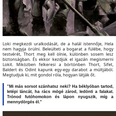
Loki megkezdi uralkodását, de a halál istennője, Hela
nem hagyja örülni. Beleülteti a bogarat a fülébe, hogy
testvérét, Thort meg kell ölnie, különben sosem lesz
biztonságban. És ekkor kezdjük el igazán megismerni
Lokit. Miközben felkeresi a börtönben Thort, Sifet,
Baldert és Odint kapunk egy-egy darabot a múltjából.
Megtudjuk ki, mit gondol róla, hogyan látják őt.
"Mi más sorsot szánhatsz neki? Ha béklyóban tartod,
letépi láncát, ha rács mögé zárod, ledönti a falakat.
Trónod futóhomokon és lápon nyugszik, míg a
mennydörgés él."