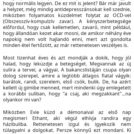
hogy normális legyen. De ez mit is jelent? Bár már javult
a helyzet, még mindig antidepresszánsokat kell szednie,
miközben folyamatos küzdelmet folytat az OCD-vel
(Obszesszív-kompulzív zavar). A kényszerbetegsége
előfordul, hogy csak kellemetlen, zavaró, mint például,
hogy állandóan kezet akar mosni, de amikor néhány éve
napokig nem volt hajlandó enni, mert azt gondolta
minden étel fertőzött, az már rettenetesen veszélyes is.
Most tizenhat éves és azt mondják a dokik, hogy jól
halad, hogy leküzdje a betegséget. Megvannak az új
sulira a tervei, a vágyai. A bakancslistáján csupa olyan
dolog szerepel, amire a legtöbb átlagos fiatal vágyik:
barátok, randi, szerelem, első csók, bulik. De, ha azért
kellett új gimibe menned, mert mindenki úgy emlegetett
a korábbi suliban, hogy "a csaj, aki megzakkant"...na
olyankor mi van?
Miközben Evie küzd a démonaival az első nap
megismeri Ethant, aki végül elhívja randira egy
házibuliba. Rettenetesen izgul és igyekszik nem
túlagyalni a dolgokat. Persze könnyű ezt mondani. Ki