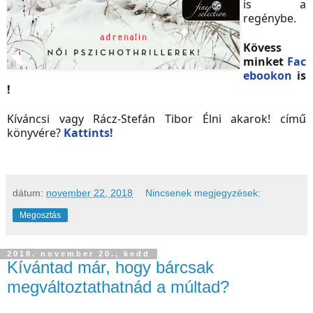
is a
regénybe.
Kövess
minket
Fac
ebookon
is
!
Kíváncsi vagy Rácz-Stefán Tibor Élni akarok! című
könyvére?
Kattints!
dátum:
november 22, 2018
Nincsenek megjegyzések:
Megosztás
2018. november 20., kedd
Kívántad már, hogy bárcsak
megváltoztathatnád a múltad?