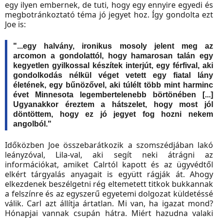
egy ilyen embernek, de tuti, hogy egy ennyire egyedi és
megbotránkoztató téma jó jegyet hoz. Így gondolta ezt
Joe is:
"...egy halvány, ironikus mosoly jelent meg az
arcomon a gondolattól, hogy hamarosan talán egy
kegyetlen gyilkossal készítek interjút, egy férfival, aki
gondolkodás nélkül véget vetett egy fiatal lány
életének, egy bűnözővel, aki túlélt több mint harminc
évet Minnesota legembertelenebb börtönében [...]
Ugyanakkor éreztem a hátszelet, hogy most jól
döntöttem, hogy ez jó jegyet fog hozni nekem
angolból."
Időközben Joe összebarátkozik a szomszédjában lakó
leányzóval, Lila-val, aki segít neki átrágni az
információkat, amiket Calrtól kapott és az ügyvédtől
elkért tárgyalás anyagait is együtt rágják át. Ahogy
elkezdenek beszélgetni rég eltemetett titkok bukkannak
a felszínre és az egyszerű egyetemi dolgozat küldetéssé
válik. Carl azt állítja ártatlan. Mi van, ha igazat mond?
Hónapjai vannak csupán hátra. Miért hazudna valaki