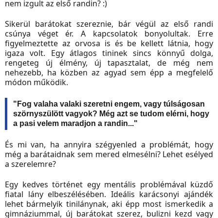
nem izgult az első randin? :)
Sikerül barátokat szereznie, bár végül az első randi
csúnya véget ér. A kapcsolatok bonyolultak. Erre
figyelmeztette az orvosa is és be kellett látnia, hogy
igaza volt. Egy átlagos tininek sincs könnyű dolga,
rengeteg új élmény, új tapasztalat, de még nem
nehezebb, ha közben az agyad sem épp a megfelelő
módon működik.
"Fog valaha valaki szeretni engem, vagy túlságosan
szörnyszülött vagyok? Még azt se tudom elérni, hogy
a pasi velem maradjon a randin..."
És mi van, ha annyira szégyenled a problémát, hogy
még a barátaidnak sem mered elmesélni? Lehet esélyed
a szerelemre?
Egy kedves történet egy mentális problémával küzdő
fiatal lány elbeszélésében. Ideális karácsonyi ajándék
lehet bármelyik tinilánynak, aki épp most ismerkedik a
gimnáziummal, új barátokat szerez, bulizni kezd vagy