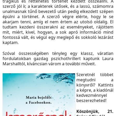
tragikus és rettenetes történet kezdett összeállni. A
szerző jól ír, a karakterek ütősek, és a lassú, számomra
unalmasnak tűnő bevezető után pedig elkezdett szépen
épülni a történet. A szerző végre elérte, hogy le se
akarjam tenni, amíg el nem értem az utolsó oldalig. El
tudtam kezdeni összerakni az eseményeket, rájöttem
mit, miért, kivel, hogyan, a sok apró információ mind
fontossá vált, és végül egy meglepő és sokkoló lezárást
kaptam.
Szóval összességében tényleg egy klassz, váratlan
fordulatokban gazdag pszichothrillert kaptunk Laura
Marshalltól, kíváncsian várom a további műveit.
Szeretnél többet
megtudni a
könyvről? Kattints
a képre, a kiadónál
kedvezménnyel
beszerezheted!
Köszönjük, 21.