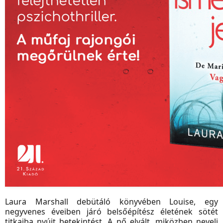
Laura Marshall debütáló könyvében Louise, egy
negyvenes éveiben járó belsőépítész életének sötét
titkaiba nyújt betekintést. A nő elvált, miközben neveli