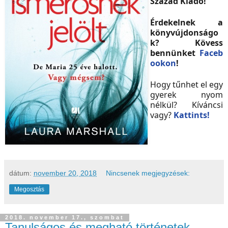
Század Kiadó!
Érdekelnek a
könyvújdonságo
k? Kövess
bennünket
Faceb
ookon
!
Hogy tűnhet el egy
gyerek nyom
nélkül? Kíváncsi
vagy?
Kattints!
dátum:
november 20, 2018
Nincsenek megjegyzések:
Megosztás
2018. november 17., szombat
Tanulságos és megható történetek