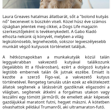
Laura Greaves hatalmas állatbarát, sőt a "bolond kutyás
nő" becenevet is büszkén viseli. Közel húsz éve számos
újságban jelentek meg cikkei, a Dogs Life magazin
szerkesztőjeként is tevékenykedett. A Gabo Kiadó
elhozta nekünk új könyvét, melyben a világ
legkülönösebb, legnehezebb, sokszor legveszélyesebb
munkáit végző kutyusok történeteit találjuk.
A hétköznapokban a munkakutyák közül talán
leggyakrabban vakvezető kutyával találkozunk
(legalábbis itt a fővárosban), ezért a dolgozó kutyára
legtöbb embernek talán ők jutnak eszébe. Emiatt is
kezdte a szerző Figo-val, a vakvezető kutyus
történetével. Rengeteg tanulás után ezek az elkötelezett
állatok segítenek a látássérült gazdiknak eligazodni a
világban, segítenek átkelni a forgalmas utakon vagy
leszállni egy tömött járműről, de emellett akár képesek
gazdájukkal maratont futni, hegyet mászni. A kötetben
olvashattok például Trumanről, aki ultramaraton-futó.