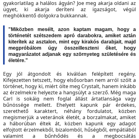
gyakorlatilag a halálos ágyán? Joe meg akarja oldani az
ügyet, ki akarja deríteni az igazságot, végül
meghökkentő dolgokra bukkannak.
"Miközben mesélt, azon kaptam magam, hogy a
történetét szétszedem apró darabokra, amiket aztán
kiterítek az asztalon, mint egy kirakós darabjait, majd
megpróbálom úgy összeilleszteni őket, hogy
magyarázatot adjanak egy szörnyeteg születésére és
életére."
Egy jól átgondolt és kiválóan felépített regény.
Kifejezetten tetszett, hogy elsősorban nem arról szólt a
történet, hogy ki, miért ölte meg Crystalt, hanem inkább
az érzelmekre helyezte a hangsúlyt a szerző. Még maga
Carl is sokáig nem foglal állást ártatlansága vagy
bűnössége mellett. Ehelyett kapunk pár érdekes,
szerethető karaktert, néhány fordulatot, közben
megismerjük a veteránok életét, a borzalmakat, amiket
a háborúban éltek át, közben kapunk egy adagot
elfojtott érzelmekből, bizalomból, hűségből, empátiából
valamint a bűnhődés és a megbocsátás