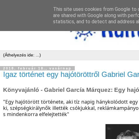
This site uses cookies from Google to d
are shared with Google along with perf
statistics, and to detect and address a
2018. február 18., vasárnap
Igaz történet egy hajótöröttről Gabriel 
Könyvajánló - Gabriel García Márquez: Egy hajót
"Egy hajótörött története, aki tíz napig hánykolódott e
ki, szépségkirálynők illették csókjukkal, reklámkampán
s mindenkorra elfelejtették"