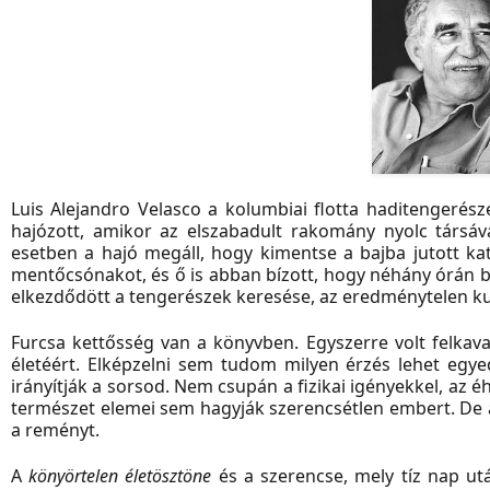
Luis Alejandro Velasco a kolumbiai flotta haditengerés
hajózott, amikor az elszabadult rakomány nyolc társáv
esetben a hajó megáll, hogy kimentse a bajba jutott kat
mentőcsónakot, és ő is abban bízott, hogy néhány órán be
elkezdődött a tengerészek keresése, az eredménytelen ku
Furcsa kettősség van a könyvben. Egyszerre volt felkav
életéért. Elképzelni sem tudom milyen érzés lehet egye
irányítják a sorsod. Nem csupán a fizikai igényekkel, az 
természet elemei sem hagyják szerencsétlen embert. De 
a reményt.
A
könyörtelen életösztöne
és a szerencse, mely tíz nap ut