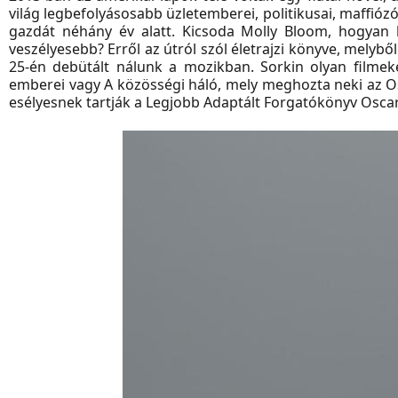
világ legbefolyásosabb üzletemberei, politikusai, maffiózói
gazdát néhány év alatt. Kicsoda Molly Bloom, hogyan l
veszélyesebb? Erről az útról szól életrajzi könyve, melybő
25-én debütált nálunk a mozikban. Sorkin olyan filmek
emberei vagy A közösségi háló, mely meghozta neki az Osc
esélyesnek tartják a
Legjobb Adaptált Forgatókönyv Oscar-