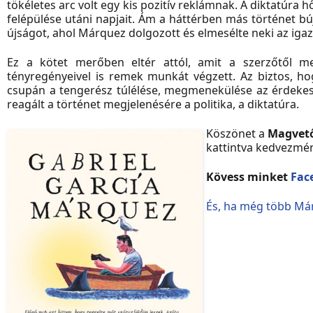
tökéletes arc volt egy kis pozitív reklámnak. A diktatúra h
felépülése utáni napjait. Ám a háttérben más történet búj
újságot, ahol
Márquez dolgozott és elmesélte neki az iga
Ez a kötet merőben eltér attól, amit a szerzőtől 
tényregényeivel is remek munkát végzett. Az biztos, h
csupán a tengerész túlélése, megmenekülése az érdekes
reagált a történet megjelenésére a politika, a diktatúra.
Köszönet a
Magvető
kattintva kedvezmén
Kövess minket
Fac
És, ha még több Már