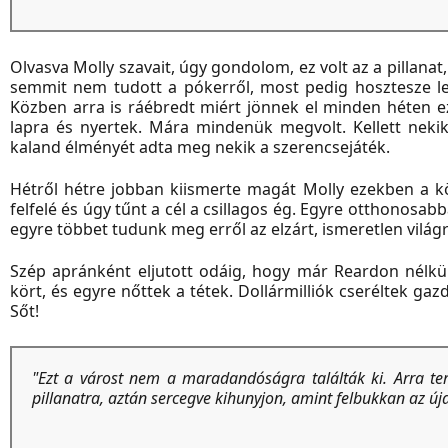
Olvasva Molly szavait, úgy gondolom, ez volt az a pillanat
semmit nem tudott a pókerről, most pedig hosztesze let
Közben arra is ráébredt miért jönnek el minden héten e
lapra és nyertek. Mára mindenük megvolt. Kellett nekik
kaland élményét adta meg nekik a szerencsejáték.
Hétről hétre jobban kiismerte magát Molly ezekben a kö
felfelé és úgy tűnt a cél a csillagos ég. Egyre otthonosa
egyre többet tudunk meg erről az elzárt, ismeretlen világ
Szép apránként eljutott odáig, hogy már Reardon nélkül 
kört, és egyre nőttek a tétek. Dollármilliók cseréltek ga
Sőt!
"Ezt a várost nem a maradandóságra találták ki. Arra te
pillanatra, aztán sercegve kihunyjon, amint felbukkan az új