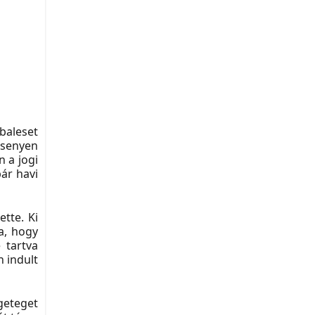
baleset
rsenyen
 a jogi
pár havi
tte. Ki
a, hogy
 tartva
 indult
ngeteget