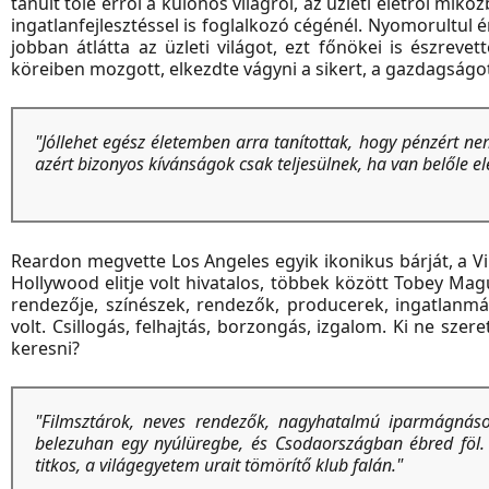
tanult tőle erről a különös világról, az üzleti életről mi
ingatlanfejlesztéssel is foglalkozó cégénél. Nyomorultul 
jobban átlátta az üzleti világot, ezt főnökei is észrevet
köreiben mozgott, elkezdte vágyni a sikert, a gazdagságot
"Jóllehet egész életemben arra tanítottak, hogy pénzért ne
azért bizonyos kívánságok csak teljesülnek, ha van belőle el
Reardon megvette Los Angeles egyik ikonikus bárját, a Vi
Hollywood elitje volt hivatalos, többek között Tobey Ma
rendezője, színészek, rendezők, producerek, ingatlanmá
volt. Csillogás, felhajtás, borzongás, izgalom. Ki ne sze
keresni?
"Filmsztárok, neves rendezők, nagyhatalmú iparmágnáso
belezuhan egy nyúlüregbe, és Csodaországban ébred föl.
titkos, a világegyetem urait tömörítő klub falán."