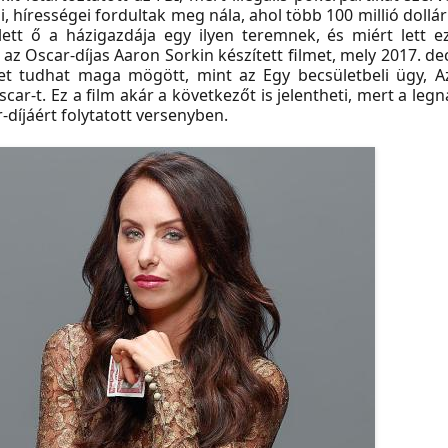
, hírességei fordultak meg nála, ahol több 100 millió dollár
ett ő a házigazdája egy ilyen teremnek, és miért lett e
l az Oscar-díjas Aaron Sorkin készített filmet, mely 2017. 
et tudhat maga mögött, mint az Egy becsületbeli ügy, A
ar-t. Ez a film akár a következőt is jelentheti, mert a le
díjáért folytatott versenyben.