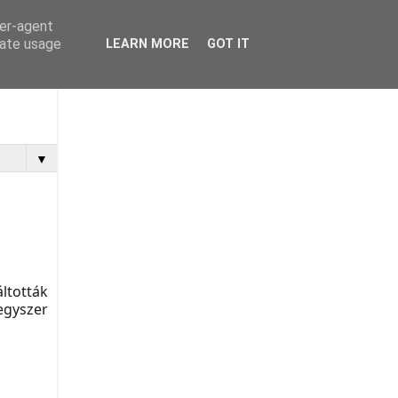
ser-agent
rate usage
LEARN MORE
GOT IT
▼
ltották
egyszer