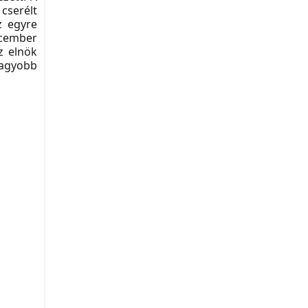
 cserélt
z egyre
december
z elnök
gnagyobb