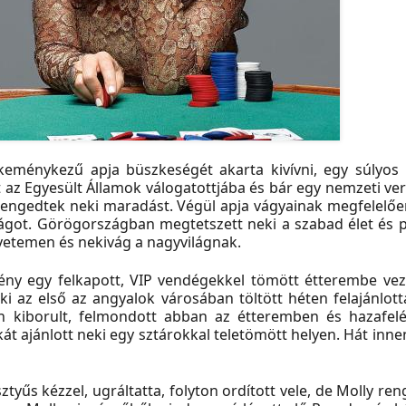
 keménykezű apja büszkeségét akarta kivívni, egy súlyos 
t az Egyesült Államok válogatottjába és bár egy nemzeti ve
engedtek neki maradást. Végül apja vágyainak megfelelően
világot. Görögországban megtetszett neki a szabad élet és 
gyetemen és nekivág a nagyvilágnak.
mény egy felkapott, VIP vendégekkel tömött étterembe veze
ki az első az angyalok városában töltött héten felajánlott
 kiborult, felmondott abban az étteremben és hazafelé
 ajánlott neki egy sztárokkal teletömött helyen. Hát innen
yűs kézzel, ugráltatta, folyton ordított vele, de Molly re