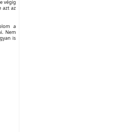
te végig
e azt az
dolom a
ni. Nem
gyan is