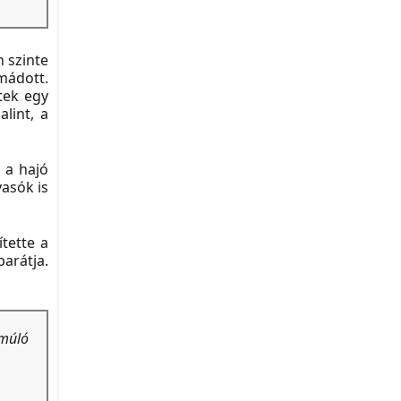
n szinte
mádott.
tek egy
lint, a
 a hajó
vasók is
tette a
barátja.
 múló