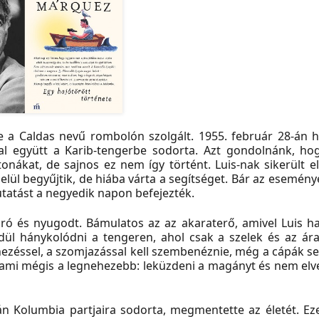
ze a Caldas nevű rombolón szolgált. 1955. február 28-án h
al együtt a Karib-tengerbe sodorta. Azt gondolnánk, hog
onákat, de sajnos ez nem így történt. Luis-nak sikerült el
lül begyűjtik, de hiába várta a segítséget. Bár az esemény
tatást a negyedik napon befejezték.
aró és nyugodt. Bámulatos az az akaraterő, amivel Luis ha
dül hánykolódni a tengeren, ahol csak a szelek és az ár
éhezéssel, a szomjazással kell szembenéznie, még a cápák s
ami mégis a legnehezebb: leküzdeni a magányt és nem elve
án Kolumbia partjaira sodorta, megmentette az életét. Ez