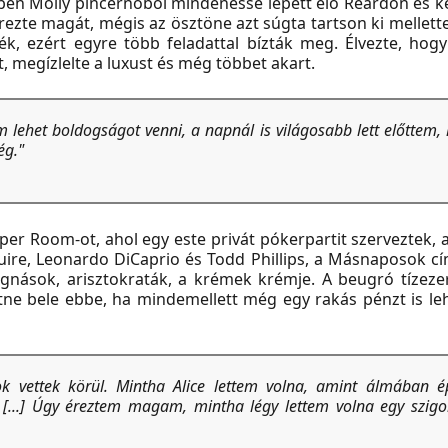
közben Molly pincérnőből mindenessé lépett elő Reardon és k
érezte magát, mégis az ösztöne azt súgta tartson ki mellett
ték, ezért egyre több feladattal bízták meg. Élvezte, hogy
, megízlelte a luxust és még többet akart.
m lehet boldogságot venni, a napnál is világosabb lett előttem,
ég."
per Room-ot, ahol egy este privát pókerpartit szerveztek, 
guire, Leonardo DiCaprio és Todd Phillips, a Másnaposok cí
gnások, arisztokraták, a krémek krémje. A beugró tízezer
retne bele ebbe, ha mindemellett még egy rakás pénzt is le
k vettek körül. Mintha Alice lettem volna, amint álmában 
 [...] Úgy éreztem magam, mintha légy lettem volna egy szig