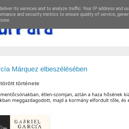
eliver its services and to analyze traffic. Your IP address and u
ormance and security metrics to ensure quality of service, gene
buse.
García Márquez elbeszélésében
örött története
gy mentőcsónakban, étlen-szomjan, aztán a haza hősének kiá
yokban meggazdagodott, majd a kormány elfordult tőle, és 