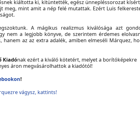
ősnek kiáltotta ki, kitüntették, egész ünnepléssorozat kísér
t meg, mint amit a nép felé mutattak. Ezért Luis felkerest
zságot.
megszoktunk. A mágikus realizmus kiválósága azt gon
ogy nem a legjobb könyve, de szerintem érdemes elolvas
, hanem az az extra adalék, amiben elmeséli Márquez, ho
 Kiadó
nak ezért a kiváló kötetért, melyet a borítóképekre
yes áron megvásárolhattok a kiadótól!
ebookon
!
quezre vágysz, kattints!