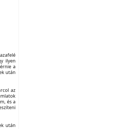
azafelé
y ilyen
érnie a
ek után
rcol az
amlatok
em, és a
szíteni
ek után