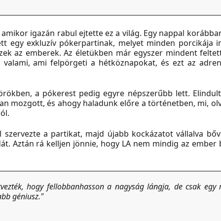
, amikor igazán rabul ejtette ez a világ. Egy nappal korábba
t egy exkluzív pókerpartinak, melyet minden porcikája i
zek az emberek. Az életükben már egyszer mindent feltet
 valami, ami felpörgeti a hétköznapokat, és ezt az adrena
rökben, a pókerest pedig egyre népszerűbb lett. Elindult
bban mozgott, és ahogy haladunk előre a történetben, mi, ol
ról.
szervezte a partikat, majd újabb kockázatot vállalva bőví
zdát. Aztán rá kelljen jönnie, hogy LA nem mindig az ember 
rvezték, hogy fellobbanhasson a nagyság lángja, de csak egy
abb géniusz."