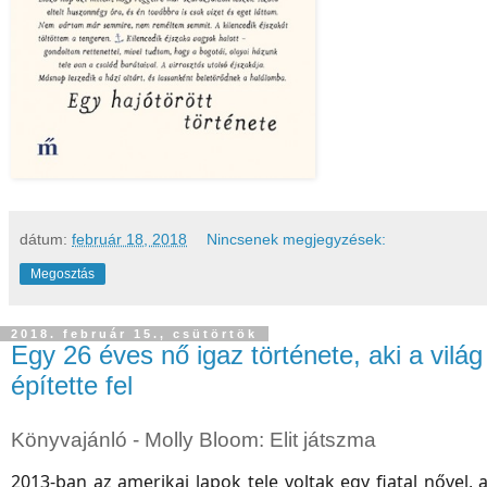
dátum:
február 18, 2018
Nincsenek megjegyzések:
Megosztás
2018. február 15., csütörtök
Egy 26 éves nő igaz története, aki a világ
építette fel
Könyvajánló - Molly Bloom: Elit ​játszma
2013-ban az amerikai lapok tele voltak egy fiatal nővel, ak