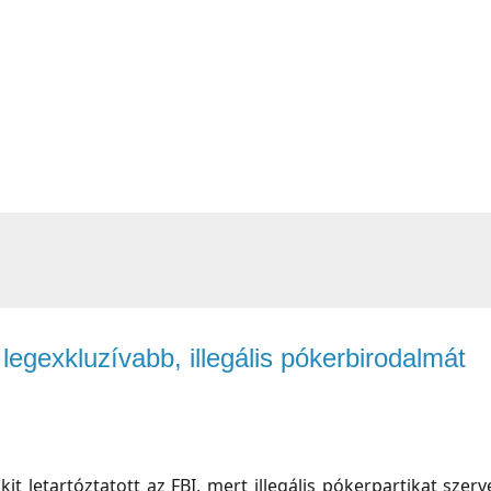
 legexkluzívabb, illegális pókerbirodalmát
it letartóztatott az FBI, mert illegális pókerpartikat szerv