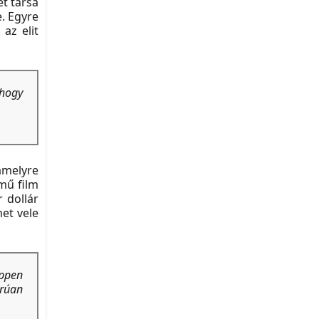
ét társa
e. Egyre
 az elit
 hogy
amelyre
mű film
 dollár
het vele
éppen
orúan