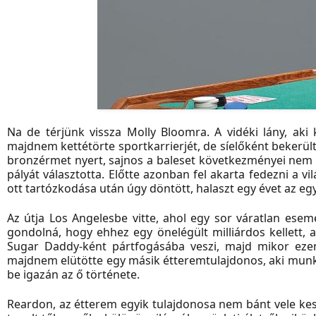
Na de térjünk vissza Molly Bloomra. A vidéki lány, aki
majdnem kettétörte sportkarrierjét, de síelőként bekerül
bronzérmet nyert, sajnos a baleset következményei nem 
pályát választotta. Előtte azonban fel akarta fedezni a 
ott tartózkodása után úgy döntött, halaszt egy évet az e
Az útja Los Angelesbe vitte, ahol egy sor váratlan ese
gondolná, hogy ehhez egy önelégült milliárdos kellett, a
Sugar Daddy-ként pártfogásába veszi, majd mikor ezen
majdnem elütötte egy másik étteremtulajdonos, aki munkát
be igazán az ő története.
Reardon, az étterem egyik tulajdonosa nem bánt vele keszt